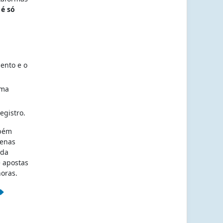
 é só
mento e o
uma
egistro.
mbém
penas
 da
e apostas
oras.