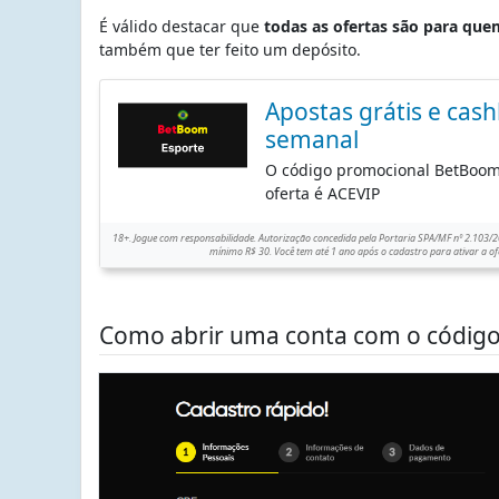
É válido destacar que
todas as ofertas são para que
também que ter feito um depósito.
Apostas grátis e cas
semanal
O código promocional BetBoom
oferta é ACEVIP
18+. Jogue com responsabilidade. Autorização concedida pela Portaria SPA/MF nº 2.103/20
mínimo R$ 30. Você tem até 1 ano após o cadastro para ativar a ofer
Como abrir uma conta com o códig