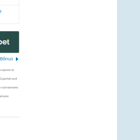
e
 Bônus
 e aposte no
 Superbet você
de rastreamento
 semana.