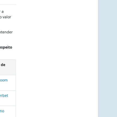
 a
o valor
ntender
espeito
 de
Boom
erbet
ano