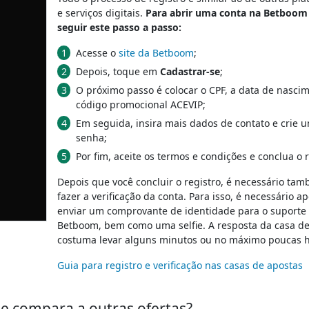
e serviços digitais.
Para abrir uma conta na Betboom
seguir este passo a passo:
Acesse o
site da Betboom
;
Depois, toque em
Cadastrar-se
;
O próximo passo é colocar o CPF, a data de nasci
código promocional ACEVIP;
Em seguida, insira mais dados de contato e crie 
senha;
Por fim, aceite os termos e condições e conclua o r
Depois que você concluir o registro, é necessário ta
fazer a verificação da conta. Para isso, é necessário a
enviar um comprovante de identidade para o suporte
Betboom, bem como uma selfie. A resposta da casa d
costuma levar alguns minutos ou no máximo poucas h
Guia para registro e verificação nas casas de apostas
 compara a outras ofertas?