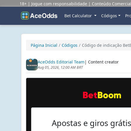
18+ | Jogue com responsabilidade | Conteúdo Comercial 
Bet Calculator
Códigos
Pr
Página Inicial
Códigos
Código de indicação Be
AceOdds Editorial Team
| Content creator
Aug 05, 2026, 12:00 AM BRT
Apostas e giros gráti