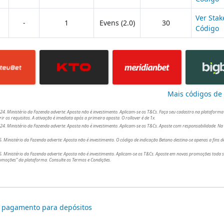
Ver Stak
-
1
Evens (2.0)
30
Código
Mais códigos de
4. Ministério da Fazenda adverte: Aposta não é investimento. Aplicam-se os T&Cs. Faça seu cadastro na plataforma
 os requisitos. A ativação é imediata após a primeira aposta. O rollover é de 1x.
4. Ministério da Fazenda adverte: Aposta não é investimento. Aplicam-se os T&Cs. Aposte com responsabilidade. Na
 Ministério da Fazenda adverte: Aposta não é investimento. O código de indicação Betano destina-se apenas a fins 
5. Ministério da Fazenda adverte: Aposta não é investimento. Aplicam-se os T&Cs. Aposte em novas promoções toda
romoções” da plataforma. Consulte os Termos e Condições.
 pagamento para depósitos