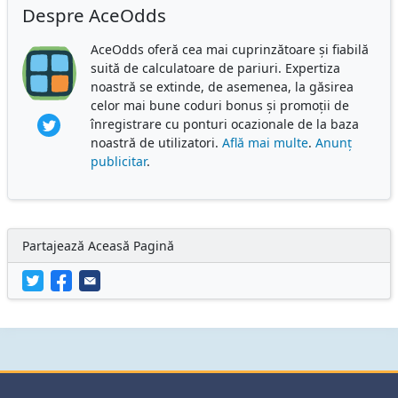
Despre AceOdds
AceOdds oferă cea mai cuprinzătoare și fiabilă
suită de calculatoare de pariuri. Expertiza
noastră se extinde, de asemenea, la găsirea
celor mai bune coduri bonus și promoții de
înregistrare cu ponturi ocazionale de la baza
noastră de utilizatori.
Află mai multe
.
Anunț
publicitar
.
Partajează Aceasă Pagină