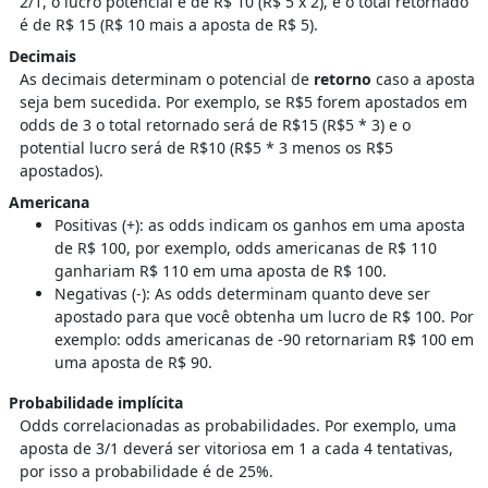
2/1, o lucro potencial é de R$ 10 (R$ 5 x 2), e o total retornado
é de R$ 15 (R$ 10 mais a aposta de R$ 5).
Decimais
As decimais determinam o potencial de
retorno
caso a aposta
seja bem sucedida. Por exemplo, se R$5 forem apostados em
odds de 3 o total retornado será de R$15 (R$5 * 3) e o
potential lucro será de R$10 (R$5 * 3 menos os R$5
apostados).
Americana
Positivas (+): as odds indicam os ganhos em uma aposta
de R$ 100, por exemplo, odds americanas de R$ 110
ganhariam R$ 110 em uma aposta de R$ 100.
Negativas (-): As odds determinam quanto deve ser
apostado para que você obtenha um lucro de R$ 100. Por
exemplo: odds americanas de -90 retornariam R$ 100 em
uma aposta de R$ 90.
Probabilidade implícita
Odds correlacionadas as probabilidades. Por exemplo, uma
aposta de 3/1 deverá ser vitoriosa em 1 a cada 4 tentativas,
por isso a probabilidade é de 25%.