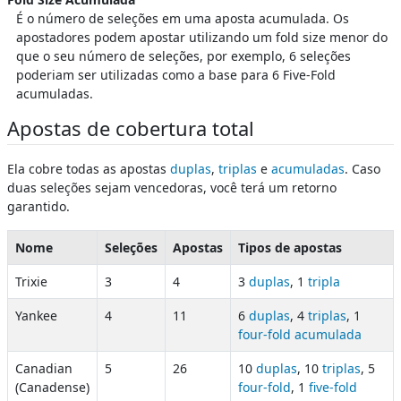
É o número de seleções em uma aposta acumulada. Os
apostadores podem apostar utilizando um fold size menor do
que o seu número de seleções, por exemplo, 6 seleções
poderiam ser utilizadas como a base para 6 Five-Fold
acumuladas.
Apostas de cobertura total
Ela cobre todas as apostas
duplas
,
triplas
e
acumuladas
. Caso
duas seleções sejam vencedoras, você terá um retorno
garantido.
Nome
Seleções
Apostas
Tipos de apostas
Trixie
3
4
3
duplas
, 1
tripla
Yankee
4
11
6
duplas
, 4
triplas
, 1
four-fold acumulada
Canadian
5
26
10
duplas
, 10
triplas
, 5
(Canadense)
four-fold
, 1
five-fold