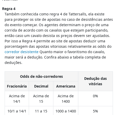
Regra 4
Também conhecida como regra 4 de Tattersalls, ela existe
para proteger os site de apostas no caso de desistências antes
do evento começar. Os agentes determinam o preço de uma
corrida de acordo com os cavalos que estejam participando,
então caso um cavalo desista os preços devem ser ajustados.
Por isso a Regra 4 permite ao site de apostas deduzir uma
porcentagem das apostas vitoriosas relativamente as odds do
corredor desistente
Quanto maior o favoritismo do cavalo,
maior será a dedução. Confira abaixo a tabela completa de
deduções.
Odds de não-corredores
Dedução das
vitórias
Fracionária
Decimal
Americana
Acima de
Acima de
Acima de
0%
14/1
15
1400
10/1 a 14/1
11 a 15
1000 a 1400
5%