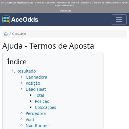
18+ | Jogue com responsabilidade | Conteúdo Comercial | Aplicam-se os Termos e Condições | Ministério da Fazenda adverte: Aposta
não é investimento
Publicidade
Glossário
Ajuda - Termos de Aposta
Índice
Resultado
Ganhadora
Posição
Dead Heat
Total
Posição
Colocações
Perdedora
Void
Non Runner