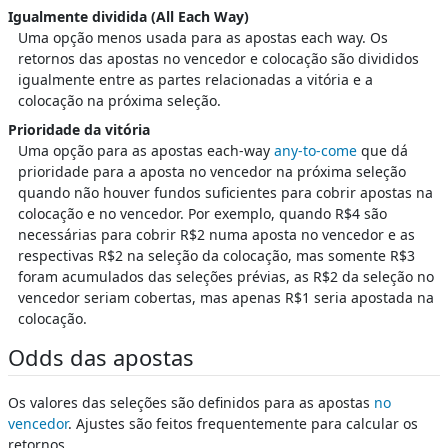
Igualmente dividida (All Each Way)
Uma opção menos usada para as apostas each way. Os
retornos das apostas no vencedor e colocação são divididos
igualmente entre as partes relacionadas a vitória e a
colocação na próxima seleção.
Prioridade da vitória
Uma opção para as apostas each-way
any-to-come
que dá
prioridade para a aposta no vencedor na próxima seleção
quando não houver fundos suficientes para cobrir apostas na
colocação e no vencedor. Por exemplo, quando R$4 são
necessárias para cobrir R$2 numa aposta no vencedor e as
respectivas R$2 na seleção da colocação, mas somente R$3
foram acumulados das seleções prévias, as R$2 da seleção no
vencedor seriam cobertas, mas apenas R$1 seria apostada na
colocação.
Odds das apostas
Os valores das seleções são definidos para as apostas
no
vencedor
. Ajustes são feitos frequentemente para calcular os
retornos.