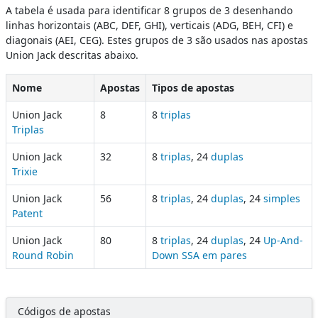
A tabela é usada para identificar 8 grupos de 3 desenhando
linhas horizontais (ABC, DEF, GHI), verticais (ADG, BEH, CFI) e
diagonais (AEI, CEG). Estes grupos de 3 são usados nas apostas
Union Jack descritas abaixo.
Nome
Apostas
Tipos de apostas
Union Jack
8
8
triplas
Triplas
Union Jack
32
8
triplas
, 24
duplas
Trixie
Union Jack
56
8
triplas
, 24
duplas
, 24
simples
Patent
Union Jack
80
8
triplas
, 24
duplas
, 24
Up-And-
Round Robin
Down SSA em pares
Códigos de apostas