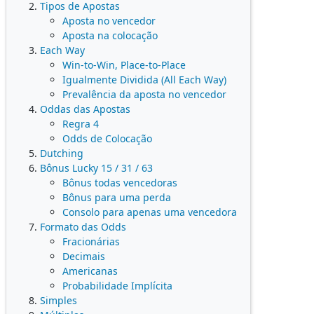
Tipos de Apostas
Aposta no vencedor
Aposta na colocação
Each Way
Win-to-Win, Place-to-Place
Igualmente Dividida (All Each Way)
Prevalência da aposta no vencedor
Oddas das Apostas
Regra 4
Odds de Colocação
Dutching
Bônus Lucky 15 / 31 / 63
Bônus todas vencedoras
Bônus para uma perda
Consolo para apenas uma vencedora
Formato das Odds
Fracionárias
Decimais
Americanas
Probabilidade Implícita
Simples