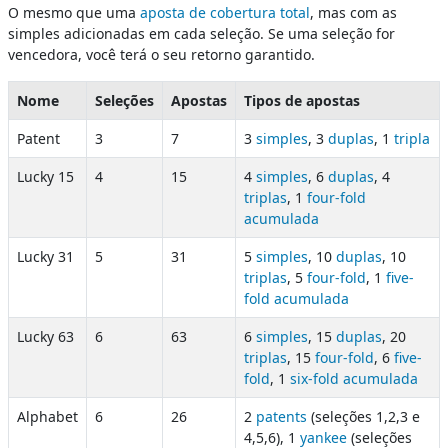
O mesmo que uma
aposta de cobertura total
, mas com as
simples adicionadas em cada seleção. Se uma seleção for
vencedora, você terá o seu retorno garantido.
Nome
Seleções
Apostas
Tipos de apostas
Patent
3
7
3
simples
, 3
duplas
, 1
tripla
Lucky 15
4
15
4
simples
, 6
duplas
, 4
triplas
, 1
four-fold
acumulada
Lucky 31
5
31
5
simples
, 10
duplas
, 10
triplas
, 5
four-fold
, 1
five-
fold acumulada
Lucky 63
6
63
6
simples
, 15
duplas
, 20
triplas
, 15
four-fold
, 6
five-
fold
, 1
six-fold acumulada
Alphabet
6
26
2
patents
(seleções 1,2,3 e
4,5,6), 1
yankee
(seleções