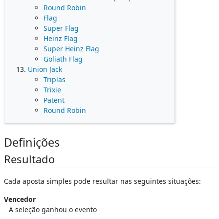
Round Robin
Flag
Super Flag
Heinz Flag
Super Heinz Flag
Goliath Flag
Union Jack
Triplas
Trixie
Patent
Round Robin
Definições
Resultado
Cada aposta simples pode resultar nas seguintes situações:
Vencedor
A seleção ganhou o evento