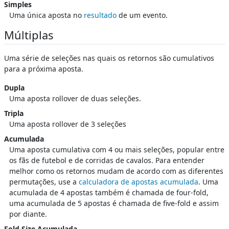
Simples
Uma única aposta no
resultado
de um evento.
Múltiplas
Uma série de seleções nas quais os retornos são cumulativos
para a próxima aposta.
Dupla
Uma aposta rollover de duas seleções.
Tripla
Uma aposta rollover de 3 seleções
Acumulada
Uma aposta cumulativa com 4 ou mais seleções, popular entre
os fãs de futebol e de corridas de cavalos. Para entender
melhor como os retornos mudam de acordo com as diferentes
permutações, use a
calculadora de apostas acumulada
. Uma
acumulada de 4 apostas também é chamada de four-fold,
uma acumulada de 5 apostas é chamada de five-fold e assim
por diante.
Fold Size Acumulada