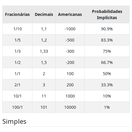
Probabilidades
Fracionárias
Decimais
Americanas
Implícitas
1/10
1,1
-1000
90.9%
1/5
1,2
-500
83.3%
1/3
1,33
-300
75%
1/2
1,5
-200
66.7%
1/1
2
100
50%
2/1
3
200
33.3%
10/1
11
1000
10%
100/1
101
10000
1%
Simples