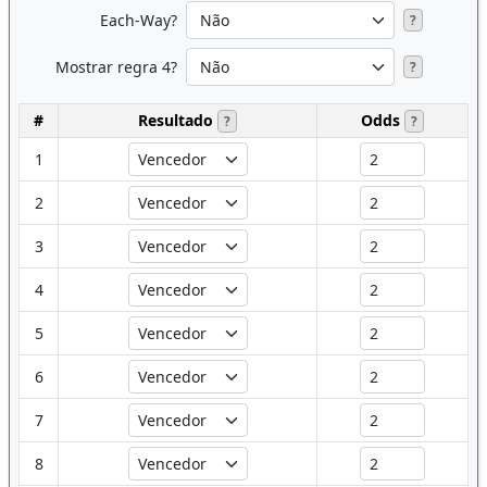
Each-Way?
?
Mostrar regra 4?
?
#
Resultado
Odds
?
?
1
2
3
4
5
6
7
8