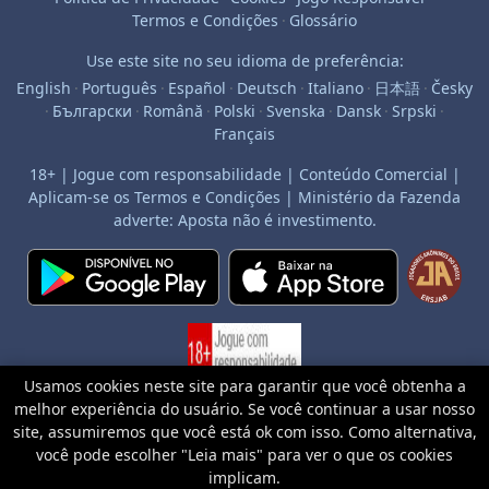
Termos e Condições
·
Glossário
Use este site no seu idioma de preferência:
English
·
Português
·
Español
·
Deutsch
·
Italiano
·
日本語
·
Česky
·
Български
·
Română
·
Polski
·
Svenska
·
Dansk
·
Srpski
·
Français
18+ | Jogue com responsabilidade | Conteúdo Comercial |
Aplicam-se os Termos e Condições | Ministério da Fazenda
adverte: Aposta não é investimento.
Usamos cookies neste site para garantir que você obtenha a
melhor experiência do usuário. Se você continuar a usar nosso
site, assumiremos que você está ok com isso. Como alternativa,
você pode escolher "Leia mais" para ver o que os cookies
18+ | Jogue com responsabilidade | Conteúdo Comercial | Aplicam-se os Termos e Condições | Ministério da Fazenda adverte: Aposta
não é investimento
implicam.