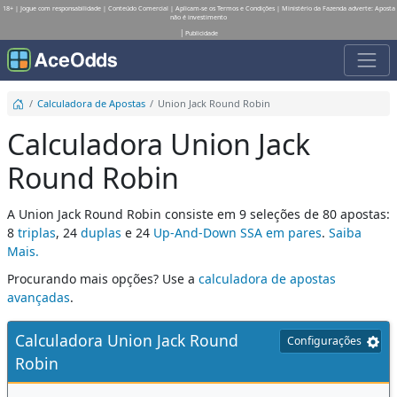
18+ | Jogue com responsabilidade | Conteúdo Comercial | Aplicam-se os Termos e Condições | Ministério da Fazenda adverte: Aposta
não é investimento
Publicidade
Calculadora de Apostas
Union Jack Round Robin
Calculadora Union Jack
Round Robin
A Union Jack Round Robin consiste em 9 seleções de 80 apostas:
8
triplas
, 24
duplas
e 24
Up-And-Down SSA em pares
.
Saiba
Mais.
Procurando mais opções? Use a
calculadora de apostas
avançadas
.
Calculadora Union Jack Round
Configurações
Robin