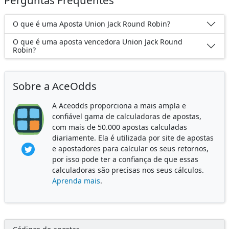
O que é uma Aposta Union Jack Round Robin?
O que é uma aposta vencedora Union Jack Round
Robin?
Sobre a AceOdds
A Aceodds proporciona a mais ampla e
confiável gama de calculadoras de apostas,
com mais de 50.000 apostas calculadas
diariamente. Ela é utilizada por site de apostas
e apostadores para calcular os seus retornos,
por isso pode ter a confiança de que essas
calculadoras são precisas nos seus cálculos.
Aprenda mais
.