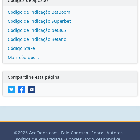
Códigos de apostas
Código de indicação BetBoom
Código de indicação Superbet
Código de indicação bet365
Código de indicação Betano
Código Stake
Mais códigos...
Compartilhe esta página
©2026 AceOdds.com
·
Fale Conosco
·
Sobre
·
Autores
·
Política de Privacidade
·
Cookies
·
Jogo Responsável
·