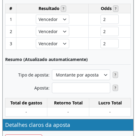
#
Resultado
Odds
?
?
1
2
3
Resumo (Atualizado automaticamente)
Tipo de aposta:
?
Aposta:
?
Total de gastos
Retorno Total
Lucro Total
-
-
-
Detalhes claros da aposta