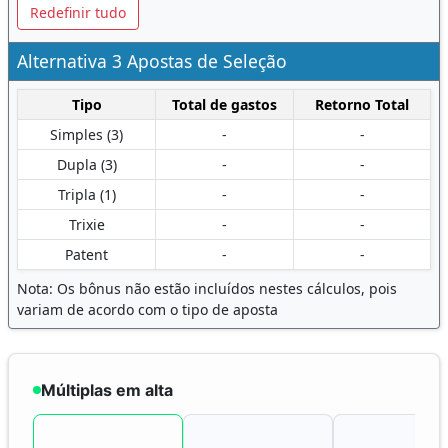
Redefinir tudo
Alternativa 3 Apostas de Seleção
Tipo
Total de gastos
Retorno Total
Simples (3)
-
-
Dupla (3)
-
-
Tripla (1)
-
-
Trixie
-
-
Patent
-
-
Nota: Os bônus não estão incluídos nestes cálculos, pois
variam de acordo com o tipo de aposta