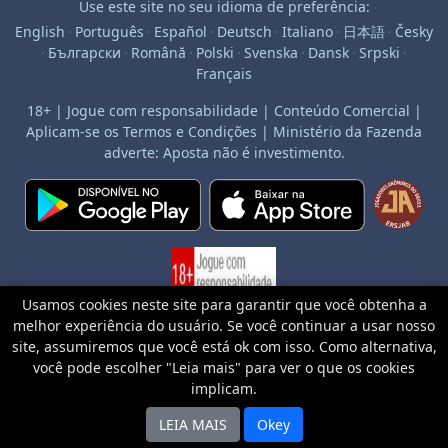
Use este site no seu idioma de preferência:
English
·
Português
·
Español
·
Deutsch
·
Italiano
·
日本語
·
Česky
·
Български
·
Română
·
Polski
·
Svenska
·
Dansk
·
Srpski
·
Français
18+ | Jogue com responsabilidade | Conteúdo Comercial |
Aplicam-se os Termos e Condições | Ministério da Fazenda
adverte: Aposta não é investimento.
Usamos cookies neste site para garantir que você obtenha a
melhor experiência do usuário. Se você continuar a usar nosso
site, assumiremos que você está ok com isso. Como alternativa,
você pode escolher "Leia mais" para ver o que os cookies
18+ | Jogue com responsabilidade | Conteúdo Comercial | Aplicam-se os Termos e Condições | Ministério da Fazenda adverte: Aposta
não é investimento
implicam.
Publicidade
LEIA MAIS
Okey