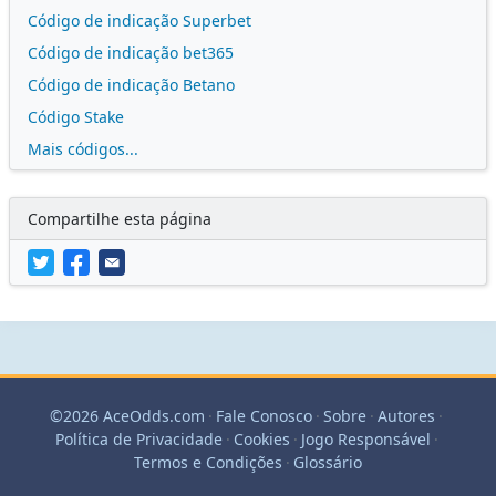
Código de indicação Superbet
Código de indicação bet365
Código de indicação Betano
Código Stake
Mais códigos...
Compartilhe esta página
©2026 AceOdds.com
·
Fale Conosco
·
Sobre
·
Autores
·
Política de Privacidade
·
Cookies
·
Jogo Responsável
·
Termos e Condições
·
Glossário