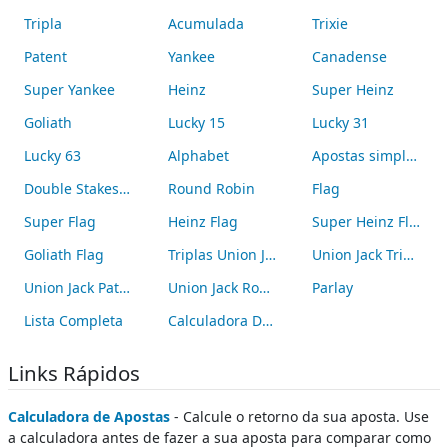
Tripla
Acumulada
Trixie
Patent
Yankee
Canadense
Super Yankee
Heinz
Super Heinz
Goliath
Lucky 15
Lucky 31
Lucky 63
Alphabet
Apostas simples sobre
Double Stakes About
Round Robin
Flag
Super Flag
Heinz Flag
Super Heinz Flag
Goliath Flag
Triplas Union Jack
Union Jack Trixie
Union Jack Patent
Union Jack Round Robin
Parlay
Lista Completa
Calculadora Dutching
Links Rápidos
Calculadora de Apostas
- Calcule o retorno da sua aposta. Use
a calculadora antes de fazer a sua aposta para comparar como