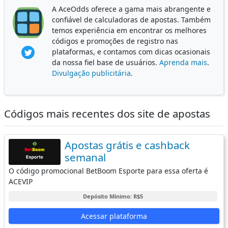
A AceOdds oferece a gama mais abrangente e
confiável de calculadoras de apostas. Também
temos experiência em encontrar os melhores
códigos e promoções de registro nas
plataformas, e contamos com dicas ocasionais
da nossa fiel base de usuários.
Aprenda mais
.
Divulgação publicitária
.
Códigos mais recentes dos site de apostas
Apostas grátis e cashback
semanal
O código promocional BetBoom Esporte para essa oferta é
ACEVIP
Depósito Mínimo: R$5
Acessar plataforma