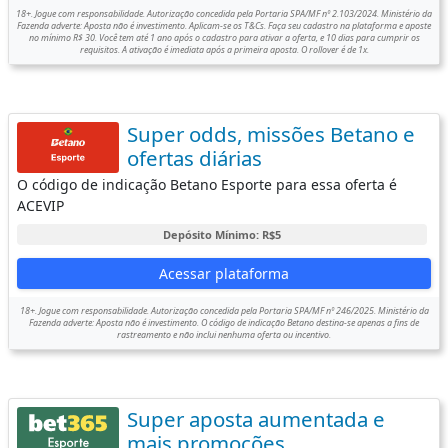
18+. Jogue com responsabilidade. Autorização concedida pela Portaria SPA/MF nº 2.103/2024. Ministério da
Fazenda adverte: Aposta não é investimento. Aplicam-se os T&Cs. Faça seu cadastro na plataforma e aposte
no mínimo R$ 30. Você tem até 1 ano após o cadastro para ativar a oferta, e 10 dias para cumprir os
requisitos. A ativação é imediata após a primeira aposta. O rollover é de 1x.
Super odds, missões Betano e
ofertas diárias
O código de indicação Betano Esporte para essa oferta é
ACEVIP
Depósito Mínimo: R$5
Acessar plataforma
18+. Jogue com responsabilidade. Autorização concedida pela Portaria SPA/MF nº 246/2025. Ministério da
Fazenda adverte: Aposta não é investimento. O código de indicação Betano destina-se apenas a fins de
rastreamento e não inclui nenhuma oferta ou incentivo.
Super aposta aumentada e
mais promoções