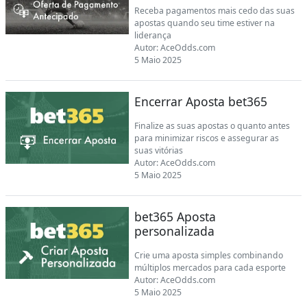
Receba pagamentos mais cedo das suas
apostas quando seu time estiver na
liderança
Autor:
AceOdds.com
5 Maio 2025
Encerrar Aposta bet365
Finalize as suas apostas o quanto antes
para minimizar riscos e assegurar as
suas vitórias
Autor:
AceOdds.com
5 Maio 2025
bet365 Aposta
personalizada
Crie uma aposta simples combinando
múltiplos mercados para cada esporte
Autor:
AceOdds.com
5 Maio 2025