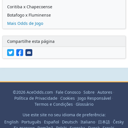
Coritiba x Chapecoense
Botafogo x Fluminense
Mais Odds de Jogo
Compartilhe esta página
©2026 AceOdds.com
·
Fale Conosco
·
Sobre
·
Autores
·
Política de Privacidade
·
Cookies
·
Jogo Responsável
·
Termos e Condições
·
Glossário
Use este site no seu idioma de preferência:
English
·
Português
·
Español
·
Deutsch
·
Italiano
·
日本語
·
Česky
·
Български
·
Română
·
Polski
·
Svenska
·
Dansk
·
Srpski
·