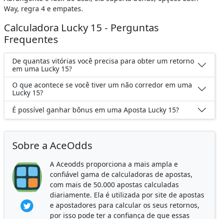
Way, regra 4 e empates.
Calculadora Lucky 15 - Perguntas
Frequentes
De quantas vitórias você precisa para obter um retorno
em uma Lucky 15?
O que acontece se você tiver um não corredor em uma
Lucky 15?
É possível ganhar bônus em uma Aposta Lucky 15?
Sobre a AceOdds
A Aceodds proporciona a mais ampla e
confiável gama de calculadoras de apostas,
com mais de 50.000 apostas calculadas
diariamente. Ela é utilizada por site de apostas
e apostadores para calcular os seus retornos,
por isso pode ter a confiança de que essas