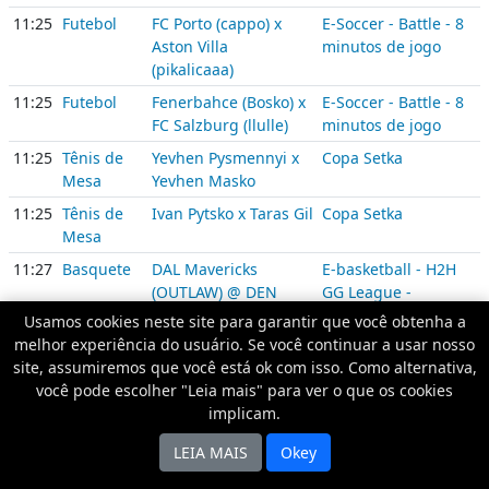
11:25
Futebol
FC Porto (cappo) x
E-Soccer - Battle - 8
Aston Villa
minutos de jogo
(pikalicaaa)
11:25
Futebol
Fenerbahce (Bosko) x
E-Soccer - Battle - 8
FC Salzburg (llulle)
minutos de jogo
11:25
Tênis de
Yevhen Pysmennyi x
Copa Setka
Mesa
Yevhen Masko
11:25
Tênis de
Ivan Pytsko x Taras Gil
Copa Setka
Mesa
11:27
Basquete
DAL Mavericks
E-basketball - H2H
(OUTLAW) @ DEN
GG League -
Nuggets (DOC)
4x5mins
Usamos cookies neste site para garantir que você obtenha a
melhor experiência do usuário. Se você continuar a usar nosso
11:27
Futebol
Barcelona (EXILE) x
E-Soccer - H2H GG
site, assumiremos que você está ok com isso. Como alternativa,
A.Madrid (CRUSADER)
League - 8 minutos
você pode escolher "Leia mais" para ver o que os cookies
de jogo
implicam.
11:29
Futebol
Chelsea (Andrew) x
E-Soccer - Battle
Tottenham (Stasyan)
Volta - 6 minutos de
LEIA MAIS
Okey
jogo