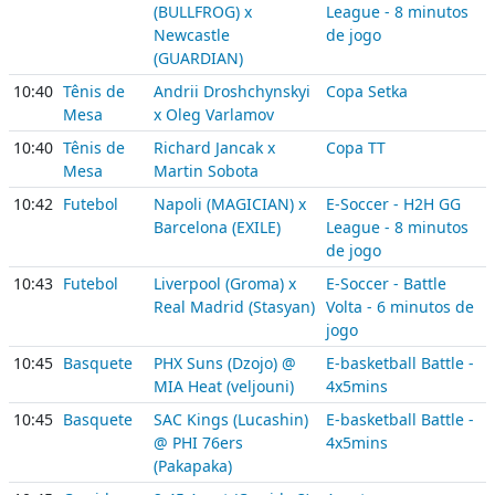
(BULLFROG) x
League - 8 minutos
Newcastle
de jogo
(GUARDIAN)
10:40
Tênis de
Andrii Droshchynskyi
Copa Setka
Mesa
x Oleg Varlamov
10:40
Tênis de
Richard Jancak x
Copa TT
Mesa
Martin Sobota
10:42
Futebol
Napoli (MAGICIAN) x
E-Soccer - H2H GG
Barcelona (EXILE)
League - 8 minutos
de jogo
10:43
Futebol
Liverpool (Groma) x
E-Soccer - Battle
Real Madrid (Stasyan)
Volta - 6 minutos de
jogo
10:45
Basquete
PHX Suns (Dzojo) @
E-basketball Battle -
MIA Heat (veljouni)
4x5mins
10:45
Basquete
SAC Kings (Lucashin)
E-basketball Battle -
@ PHI 76ers
4x5mins
(Pakapaka)