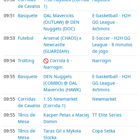
de Cavalos
1)
09:51
Basquete
DAL Mavericks
E-basketball - H2H
(OUTLAW) @ DEN
GG League -
Nuggets (DOC)
4x5mins
09:53
Futebol
Arsenal (CHAOS) x
E-Soccer - H2H GG
Newcastle
League - 8 minutos
(GUARDIAN)
de jogo
09:54
Trotting
Corrida 6 -
Narrogin
Narrogin
09:55
Basquete
DEN Nuggets
E-basketball - H2H
(COMBO) @ DAL
GG League -
Mavericks (HAWK)
4x5mins
09:55
Corridas
1.55 Newmarket
Newmarket
de Cavalos
(Corrida 1)
09:55
Tênis de
Kacper Petas x Maciej
TT Elite Series
Mesa
Domin
09:55
Tênis de
Taras Gil x Mykola
Copa Setka
Mesa
Slozka