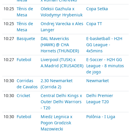
10:25
Tênis de
Oleksii Gazhula x
Copa Setka
Mesa
Volodymyr Hrybeniuk
10:25
Tênis de
Ondrej Varecka x Ales
Copa TT
Mesa
Langer
10:27
Basquete
DAL Mavericks
E-basketball - H2H
(HAWK) @ CHA
GG League -
Hornets (THUNDER)
4x5mins
10:27
Futebol
Liverpool (TUSK) x
E-Soccer - H2H GG
A.Madrid (CRUSADER)
League - 8 minutos
de jogo
10:30
Corridas
2.30 Newmarket
Newmarket
de Cavalos
(Corrida 2)
10:30
Cricket
Central Delhi Kings x
Delhi Premier
Outer Delhi Warriors
League T20
- T20
10:30
Futebol
Miedz Legnica x
Polônia - I Liga
Pogon Grodzisk
Mazowiecki