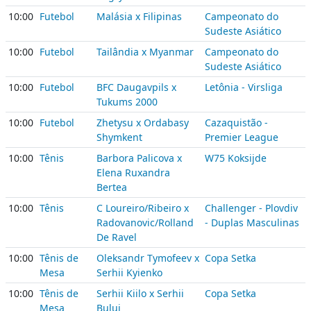
10:00
Futebol
Malásia x Filipinas
Campeonato do
Sudeste Asiático
10:00
Futebol
Tailândia x Myanmar
Campeonato do
Sudeste Asiático
10:00
Futebol
BFC Daugavpils x
Letônia - Virsliga
Tukums 2000
10:00
Futebol
Zhetysu x Ordabasy
Cazaquistão -
Shymkent
Premier League
10:00
Tênis
Barbora Palicova x
W75 Koksijde
Elena Ruxandra
Bertea
10:00
Tênis
C Loureiro/Ribeiro x
Challenger - Plovdiv
Radovanovic/Rolland
- Duplas Masculinas
De Ravel
10:00
Tênis de
Oleksandr Tymofeev x
Copa Setka
Mesa
Serhii Kyienko
10:00
Tênis de
Serhii Kiilo x Serhii
Copa Setka
Mesa
Bului