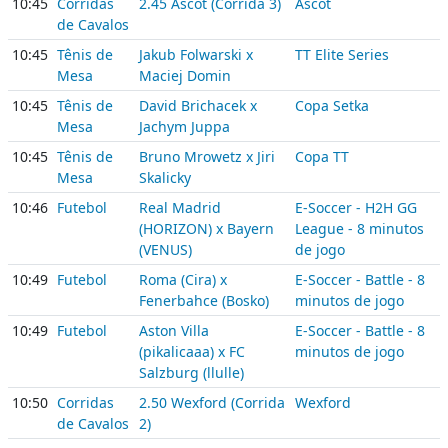
10:45
Corridas
2.45 Ascot (Corrida 3)
Ascot
de Cavalos
10:45
Tênis de
Jakub Folwarski x
TT Elite Series
Mesa
Maciej Domin
10:45
Tênis de
David Brichacek x
Copa Setka
Mesa
Jachym Juppa
10:45
Tênis de
Bruno Mrowetz x Jiri
Copa TT
Mesa
Skalicky
10:46
Futebol
Real Madrid
E-Soccer - H2H GG
(HORIZON) x Bayern
League - 8 minutos
(VENUS)
de jogo
10:49
Futebol
Roma (Cira) x
E-Soccer - Battle - 8
Fenerbahce (Bosko)
minutos de jogo
10:49
Futebol
Aston Villa
E-Soccer - Battle - 8
(pikalicaaa) x FC
minutos de jogo
Salzburg (llulle)
10:50
Corridas
2.50 Wexford (Corrida
Wexford
de Cavalos
2)