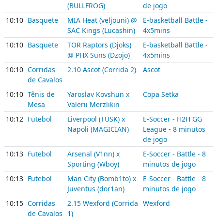
(BULLFROG)
de jogo
10:10
Basquete
MIA Heat (veljouni) @
E-basketball Battle -
SAC Kings (Lucashin)
4x5mins
10:10
Basquete
TOR Raptors (Djoks)
E-basketball Battle -
@ PHX Suns (Dzojo)
4x5mins
10:10
Corridas
2.10 Ascot (Corrida 2)
Ascot
de Cavalos
10:10
Tênis de
Yaroslav Kovshun x
Copa Setka
Mesa
Valerii Merzlikin
10:12
Futebol
Liverpool (TUSK) x
E-Soccer - H2H GG
Napoli (MAGICIAN)
League - 8 minutos
de jogo
10:13
Futebol
Arsenal (V1nn) x
E-Soccer - Battle - 8
Sporting (Wboy)
minutos de jogo
10:13
Futebol
Man City (Bomb1to) x
E-Soccer - Battle - 8
Juventus (dor1an)
minutos de jogo
10:15
Corridas
2.15 Wexford (Corrida
Wexford
de Cavalos
1)