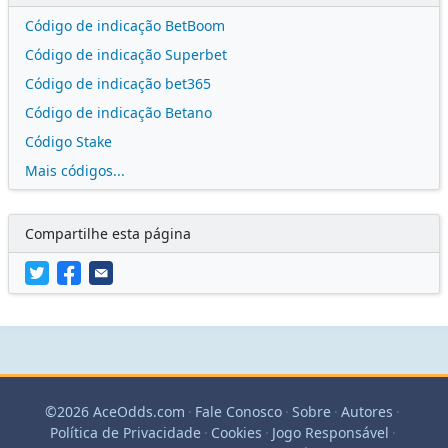
Código de indicação BetBoom
Código de indicação Superbet
Código de indicação bet365
Código de indicação Betano
Código Stake
Mais códigos...
Compartilhe esta página
©2026 AceOdds.com
·
Fale Conosco
·
Sobre
·
Autores
·
Política de Privacidade
·
Cookies
·
Jogo Responsável
·