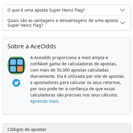
O que é uma aposta Super Heinz Flag?
Quais são as vantagens e desvantagens de uma aposta
Super Heinz Flag?
Sobre a AceOdds
A Aceodds proporciona a mais ampla e
confiável gama de calculadoras de apostas,
com mais de 50.000 apostas calculadas
diariamente. Ela é utilizada por site de apostas
e apostadores para calcular os seus retornos,
por isso pode ter a confiança de que essas
calculadoras são precisas nos seus cálculos.
Aprenda mais
.
Códigos de apostas