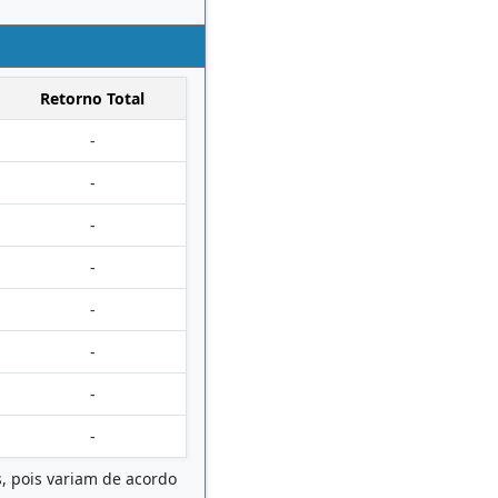
Retorno Total
-
-
-
-
-
-
-
-
s, pois variam de acordo