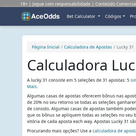
18+ | Jogue com responsabilidade | Conteúdo Comercial 
Bet Calculator
Códigos
Pr
Página Inicial
Calculadora de Apostas
Lucky 31
Calculadora Luc
A lucky 31 consiste em 5 seleções de 31 apostas: 5
si
Mais.
Algumas casas de apostas oferecem bônus nas apost
de 20% no seu retorno se todas as seleções ganhar
de consolo. Algumas casas de apostas também podem
que os bônus se apliquem todas as seleções no seu b
vitória de cada aposta each way. Apostas Lucky 31 s
Procurando mais opções? Use a
calculadora de apos