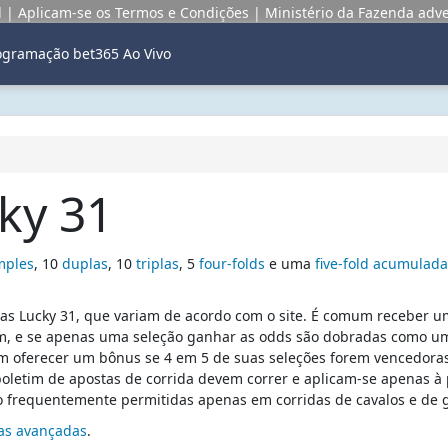
| Aplicam-se os Termos e Condições | Ministério da Fazenda adve
ogramação bet365 Ao Vivo
ky 31
mples
, 10
duplas
, 10
triplas
, 5
four-folds
e uma
five-fold acumulada
as Lucky 31, que variam de acordo com o site. É comum receber 
em, e se apenas uma seleção ganhar as odds são dobradas como u
 oferecer um bônus se 4 em 5 de suas seleções forem vencedoras
oletim de apostas de corrida devem correr e aplicam-se apenas à 
ão frequentemente permitidas apenas em corridas de cavalos e de 
tas avançadas
.