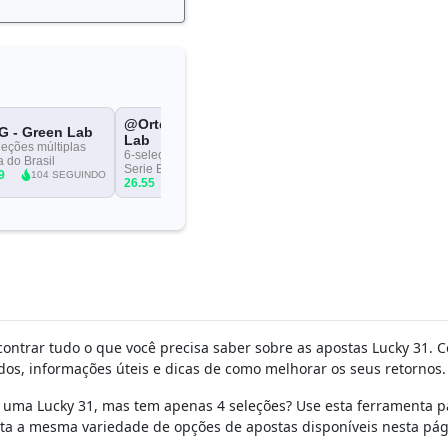
.
ncontrar tudo o que você precisa saber sobre as apostas Lucky 31. 
dos, informações úteis e dicas de como melhorar os seus retornos.
 uma Lucky 31, mas tem apenas 4 seleções? Use esta ferramenta p
rta a mesma variedade de opções de apostas disponíveis nesta pág