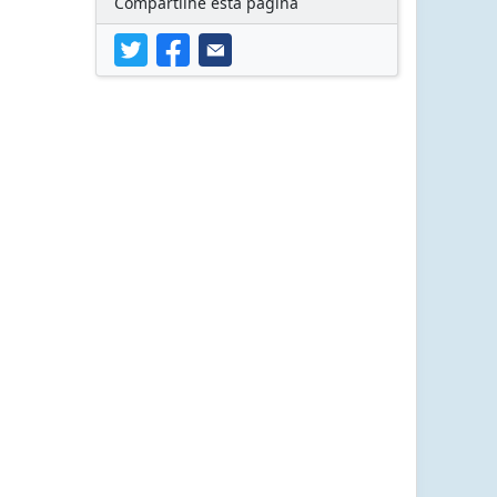
Compartilhe esta página