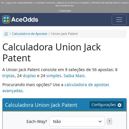
18+ | Jogue com responsabilidade | Conteúdo Comercial | Aplicam-se os Termos e Condições | Ministério da Fazenda adverte: Aposta
não é investimento
Publicidade
Calculadora de Apostas
Union Jack Patent
Calculadora Union Jack
Patent
A Union Jack Patent consiste em 9 seleções de 56 apostas: 8
triplas
, 24
duplas
e 24
simples
.
Saiba Mais.
Procurando mais opções? Use a
calculadora de apostas
avançadas
.
Calculadora Union Jack Patent
Configurações
Each-Way?
?