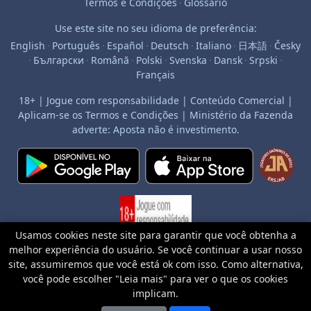
Termos e Condições
·
Glossário
Use este site no seu idioma de preferência:
English
·
Português
·
Español
·
Deutsch
·
Italiano
·
日本語
·
Česky
·
Български
·
Română
·
Polski
·
Svenska
·
Dansk
·
Srpski
·
Français
18+ | Jogue com responsabilidade | Conteúdo Comercial |
Aplicam-se os Termos e Condições | Ministério da Fazenda
adverte: Aposta não é investimento.
Usamos cookies neste site para garantir que você obtenha a
melhor experiência do usuário. Se você continuar a usar nosso
site, assumiremos que você está ok com isso. Como alternativa,
você pode escolher "Leia mais" para ver o que os cookies
18+ | Jogue com responsabilidade | Conteúdo Comercial | Aplicam-se os Termos e Condições | Ministério da Fazenda adverte: Aposta
não é investimento
implicam.
Publicidade