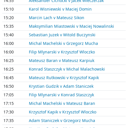
14:55
Aleksander Cichocki v Jacek Wieczerzak
15:10
Karol Wisniewski v Maciej Domin
15:20
Marcin Lach v Mateusz Sikon
15:35
Maksymilian Miastowski v Maciej Nowalinski
15:40
Sebastian Juzek v Witold Buczynski
16:00
Michal Machelski v Grzegorz Mucha
16:00
Filip Mlynarski v Krzysztof Wloczko
16:25
Mateusz Baran v Mateusz Karpiuk
16:25
Konrad Staszczyk v Michal Malachowski
16:45
Mateusz Rutkowski v Krzysztof Kapik
16:50
Krystian Gudzik v Adam Staniczek
17:05
Filip Mlynarski v Konrad Staszczyk
17:15
Michal Machelski v Mateusz Baran
17:30
Krzysztof Kapik v Krzysztof Wloczko
17:35
Adam Staniczek v Grzegorz Mucha