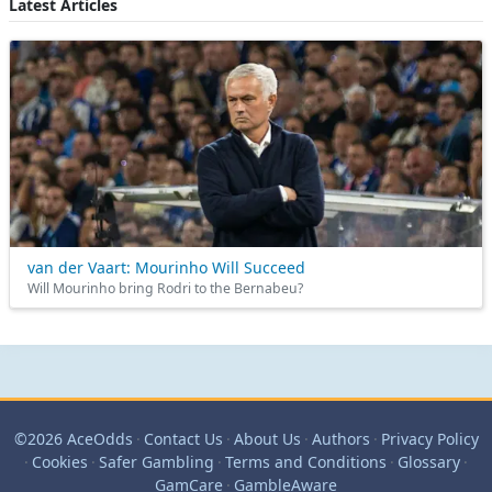
Latest Articles
van der Vaart: Mourinho Will Succeed
Will Mourinho bring Rodri to the Bernabeu?
©2026 AceOdds
·
Contact Us
·
About Us
·
Authors
·
Privacy Policy
·
Cookies
·
Safer Gambling
·
Terms and Conditions
·
Glossary
·
GamCare
·
GambleAware