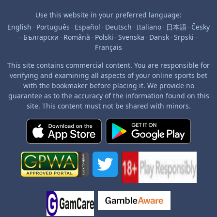
Use this website in your preferred language:
English
·
Português
·
Español
·
Deutsch
·
Italiano
·
日本語
·
Česky
·
Български
·
Română
·
Polski
·
Svenska
·
Dansk
·
Srpski
·
Français
This site contains commercial content. You are responsible for
verifying and examining all aspects of your online sports bet
with the bookmaker before placing it. We provide no
guarantee as to the accuracy of the information found on this
site. This content must not be shared with minors.