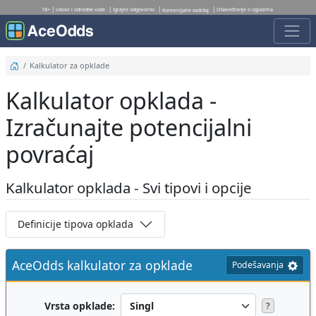
18+
Uslovi i odredbe važe
Igrajte odgovorno
Obaveštenje o oglasima
Komercijalni sadržaj
Kalkulator za opklade
Kalkulator opklada -
Izračunajte potencijalni
povraćaj
Kalkulator opklada - Svi tipovi i opcije
Definicije tipova opklada
AceOdds kalkulator za opklade
Podešavanja
Vrsta opklade:
?