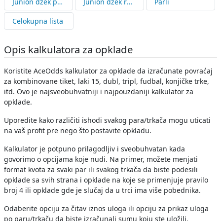
Junion džek patent
Junion džek raund robin
Parli
Celokupna lista
Opis kalkulatora za opklade
Koristite AceOdds kalkulator za opklade da izračunate povraćaj
za kombinovane tiket, laki 15, dubl, tripl, fudbal, konjičke trke,
itd. Ovo je najsveobuhvatniji i najpouzdaniji kalkulator za
opklade.
Uporedite kako različiti ishodi svakog para/trkača mogu uticati
na vaš profit pre nego što postavite opkladu.
Kalkulator je potpuno prilagodljiv i sveobuhvatan kada
govorimo o opcijama koje nudi. Na primer, možete menjati
format kvota za svaki par ili svakog trkača da biste podesili
opklade sa svih strana i opklade na koje se primenjuje pravilo
broj 4 ili opklade gde je slučaj da u trci ima više pobednika.
Odaberite opciju za čitav iznos uloga ili opciju za prikaz uloga
po paru/trkaču da biste izračunali sumu koju ste uložili.