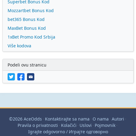
Superbet Bonus Kod
Mozzartbet Bonus Kod
bet365 Bonus Kod
MaxBet Bonus Kod
1xBet Promo Kod Srbija
Više kodova
Podeli ovu stranicu
©2026 AceOdds
·
Kontaktirajte sa nama
·
O nama
·
Autori
·
Pravila o privatnosti
·
Kolačići
·
Uslovi
·
Pojmovnik
·
Igrajte odgovorno / Играјте одговорно