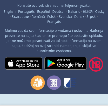
Koristite ovu veb stranicu na željenom jeziku:
English
·
Português
·
Español
·
Deutsch
·
Italiano
·
日本語
·
Česky
·
Български
·
Română
·
Polski
·
Svenska
·
Dansk
·
Srpski
·
Français
Molimo vas da sve informacije o kvotama i uslovima klađenja
proverite na sajtu kladionice pre nego što postavite opkladu,
jer ne možemo garantovati za tačnost informacija na ovom
sajtu. Sadržaj na ovoj stranici namenjen je isključivo
punoletnim osobama.