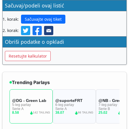
Sačuvaj/podeli ovaj listić
1. korak:
Sačuvajte ovaj tiket
2. korak:
Obriši podatke o opkladi
Resetujte kalkulator