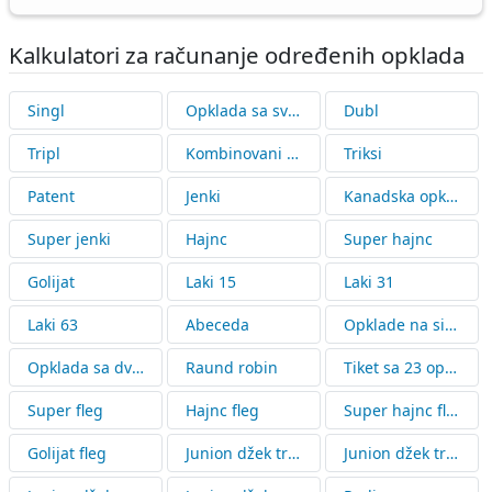
Kalkulatori za računanje određenih opklada
Singl
Opklada sa svih strana
Dubl
Tripl
Kombinovani tiket
Triksi
Patent
Jenki
Kanadska opklada
Super jenki
Hajnc
Super hajnc
Golijat
Laki 15
Laki 31
Laki 63
Abeceda
Opklade na singlove sa ulogom koji prelazi s jednog singla na drugi
Opklada sa dvostrukim ulogom
Raund robin
Tiket sa 23 opklade (fleg)
Super fleg
Hajnc fleg
Super hajnc fleg
Golijat fleg
Junion džek tripl
Junion džek triksi