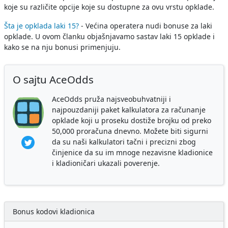
koje su različite opcije koje su dostupne za ovu vrstu opklade.
Šta je opklada laki 15?
- Većina operatera nudi bonuse za laki
opklade. U ovom članku objašnjavamo sastav laki 15 opklade i
kako se na nju bonusi primenjuju.
O sajtu AceOdds
AceOdds pruža najsveobuhvatniji i
najpouzdaniji paket kalkulatora za računanje
opklade koji u proseku dostiže brojku od preko
50,000 proračuna dnevno. Možete biti sigurni
da su naši kalkulatori tačni i precizni zbog
činjenice da su im mnoge nezavisne kladionice
i kladioničari ukazali poverenje.
Bonus kodovi kladionica