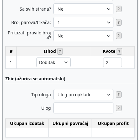
Sa svih strana?
?
Broj parova/trkača:
?
Prikazati pravilo broj
?
4?
#
Ishod
Kvote
?
?
1
Zbir (ažurira se automatski)
Tip uloga
?
Ulog
?
Ukupan izdatak
Ukupni povraćaj
Ukupan profit
-
-
-