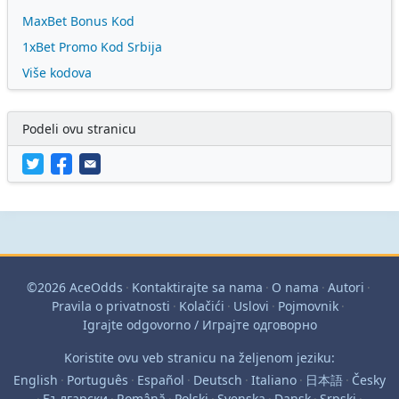
MaxBet Bonus Kod
1xBet Promo Kod Srbija
Više kodova
Podeli ovu stranicu
©2026 AceOdds
·
Kontaktirajte sa nama
·
O nama
·
Autori
·
Pravila o privatnosti
·
Kolačići
·
Uslovi
·
Pojmovnik
·
Igrajte odgovorno / Играјте одговорно
Koristite ovu veb stranicu na željenom jeziku:
English
·
Português
·
Español
·
Deutsch
·
Italiano
·
日本語
·
Česky
·
Български
·
Română
·
Polski
·
Svenska
·
Dansk
·
Srpski
·