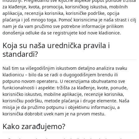
industriji. Pregledamo sve ključne aspekte poput ponude tržišta
za klađenje, kvota, promocija, korisničkog iskustva, mobilnih
aplikacija, recenzija korisnika, korisničke podrške, opcija
plaćanja i još mnogo toga. Pomoć korisnicima je naša strast i cilj
nam je da vam pružimo sve potrebne informacije prilikom
donošenja odluke da se registrujete kod nove kladionice.
Koja su naša urednička pravila i
standardi?
Naš tim sa višegodišnjim iskustvom detaljno analizira svaku
kladionicu – bilo da se radi o dugogodišnjem brendu ili
potpuno novom operateru. U recenzijama obuhvatamo sve
funkcionalnosti i aspekte: tržišta za klađenje, kvote, ponude,
korisničko iskustvo, mobilne aplikacije, recenzije korisnika,
korisničku podršku, metode plaćanja i druge elemente. Naša
misija je da pružimo potpunu i objektivnu informaciju, a
korisnička dobrobit uvek nam je na prvom mestu.
Kako zarađujemo?