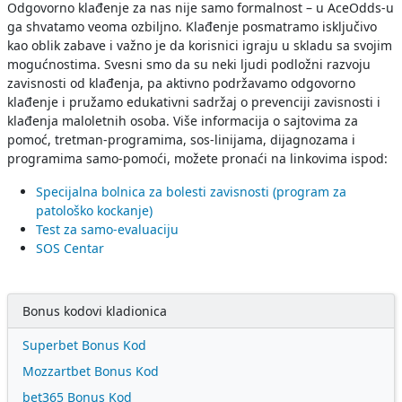
Odgovorno klađenje za nas nije samo formalnost – u AceOdds-u
ga shvatamo veoma ozbiljno. Klađenje posmatramo isključivo
kao oblik zabave i važno je da korisnici igraju u skladu sa svojim
mogućnostima. Svesni smo da su neki ljudi podložni razvoju
zavisnosti od klađenja, pa aktivno podržavamo odgovorno
klađenje i pružamo edukativni sadržaj o prevenciji zavisnosti i
klađenja maloletnih osoba. Više informacija o sajtovima za
pomoć, tretman-programima, sos-linijama, dijagnozama i
programima samo-pomoći, možete pronaći na linkovima ispod:
Specijalna bolnica za bolesti zavisnosti (program za
patološko kockanje)
Test za samo-evaluaciju
SOS Centar
Bonus kodovi kladionica
Superbet Bonus Kod
Mozzartbet Bonus Kod
bet365 Bonus Kod