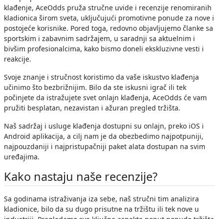
klađenje, AceOdds pruža stručne uvide i recenzije renomiranih
kladionica širom sveta, uključujući promotivne ponude za nove i
postojeće korisnike. Pored toga, redovno objavljujemo članke sa
sportskim i zabavnim sadržajem, u saradnji sa aktuelnim i
bivšim profesionalcima, kako bismo doneli ekskluzivne vesti i
reakcije.
Svoje znanje i stručnost koristimo da vaše iskustvo klađenja
učinimo što bezbrižnijim. Bilo da ste iskusni igrač ili tek
počinjete da istražujete svet onlajn klađenja, AceOdds će vam
pružiti besplatan, nezavistan i ažuran pregled tržišta.
Naš sadržaj i usluge klađenja dostupni su onlajn, preko iOS i
Android aplikacija, a cilj nam je da obezbedimo najpotpuniji,
najpouzdaniji i najpristupačniji paket alata dostupan na svim
uređajima.
Kako nastaju naše recenzije?
Sa godinama istraživanja iza sebe, naš stručni tim analizira
kladionice, bilo da su dugo prisutne na tržištu ili tek nove u