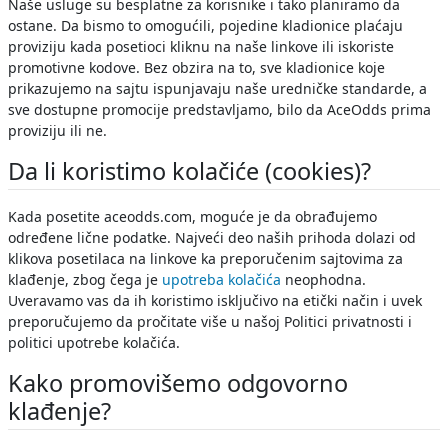
Naše usluge su besplatne za korisnike i tako planiramo da
ostane. Da bismo to omogućili, pojedine kladionice plaćaju
proviziju kada posetioci kliknu na naše linkove ili iskoriste
promotivne kodove. Bez obzira na to, sve kladionice koje
prikazujemo na sajtu ispunjavaju naše uredničke standarde, a
sve dostupne promocije predstavljamo, bilo da AceOdds prima
proviziju ili ne.
Da li koristimo kolačiće (cookies)?
Kada posetite aceodds.com, moguće je da obrađujemo
određene lične podatke. Najveći deo naših prihoda dolazi od
klikova posetilaca na linkove ka preporučenim sajtovima za
klađenje, zbog čega je
upotreba kolačića
neophodna.
Uveravamo vas da ih koristimo isključivo na etički način i uvek
preporučujemo da pročitate više u našoj Politici privatnosti i
politici upotrebe kolačića.
Kako promovišemo odgovorno
klađenje?