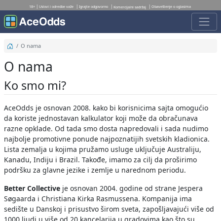
18+
Uslovi i odredbe važe
Igrajte odgovorno
Obaveštenje o oglasima
Komercijalni sadržaj
O nama
O nama
Ko smo mi?
AceOdds je osnovan 2008. kako bi korisnicima sajta omogućio
da koriste jednostavan kalkulator koji može da obračunava
razne opklade. Od tada smo dosta napredovali i sada nudimo
najbolje promotivne ponude najpoznatijih svetskih kladionica.
Lista zemalja u kojima pružamo usluge uključuje Australiju,
Kanadu, Indiju i Brazil. Takođe, imamo za cilj da proširimo
podršku za glavne jezike i zemlje u narednom periodu.
Better Collective
je osnovan 2004. godine od strane Jespera
Søgaarda i Christiana Kirka Rasmussena. Kompanija ima
sedište u Danskoj i prisustvo širom sveta, zapošljavajući više od
1000 ljudi u više od 20 kancelarija u gradovima kao što su