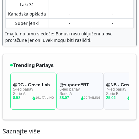
Laki 31
-
-
Kanadska opklada
-
-
Super jenki
-
-
Imajte na umu sledeće: Bonusi nisu uključeni u ove
proračune jer oni uvek mogu biti različiti.
Saznajte više