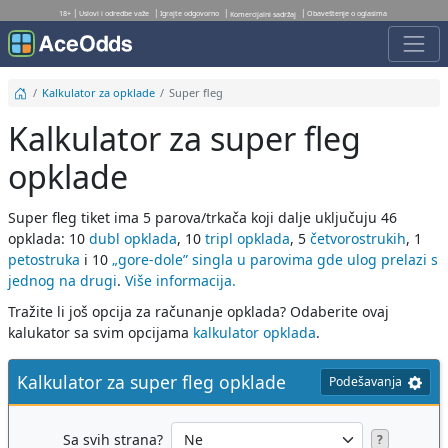
18+
Uslovi i odredbe važe
Igrajte odgovorno
Obaveštenje o oglasima
Komercijalni sadržaj
Kalkulator za opklade
Super fleg
Kalkulator za super fleg
opklade
Super fleg tiket ima 5 parova/trkača koji dalje uključuju 46
opklada: 10
dubl opklada
, 10
tripl opklada
, 5
četvorostrukih
, 1
petostruka
i 10
„gore-dole” singla u parovima gde ulog prelazi s
jednog na drugi
.
Više informacija.
Tražite li još opcija za računanje opklada? Odaberite ovaj
kalukator sa svim opcijama
kalkulator opklada
.
Kalkulator za super fleg opklade
Podešavanja
Sa svih strana?
?