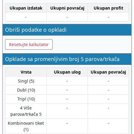
Ukupan izdatak
Ukupni povraćaj
Ukupan profit
-
-
-
Obriši podatke o opkladi
Resetujte kalkulator
Opklade sa promenljivim broj 5 parova/trkača
Vrsta
Ukupan ulog
Ukupan povraćaj
Singl (5)
-
-
Dubl (10)
-
-
Tripl (10)
-
-
4 Više
-
-
parova/trkača 5
Kombinovani tiket
-
-
(1)