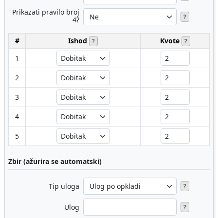
Prikazati pravilo broj
?
4?
#
Ishod
Kvote
?
?
1
2
3
4
5
Zbir (ažurira se automatski)
Tip uloga
?
Ulog
?