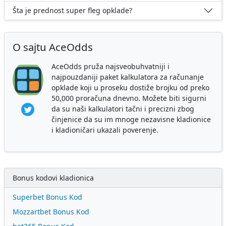
Šta je prednost super fleg opklade?
O sajtu AceOdds
AceOdds pruža najsveobuhvatniji i
najpouzdaniji paket kalkulatora za računanje
opklade koji u proseku dostiže brojku od preko
50,000 proračuna dnevno. Možete biti sigurni
da su naši kalkulatori tačni i precizni zbog
činjenice da su im mnoge nezavisne kladionice
i kladioničari ukazali poverenje.
Bonus kodovi kladionica
Superbet Bonus Kod
Mozzartbet Bonus Kod