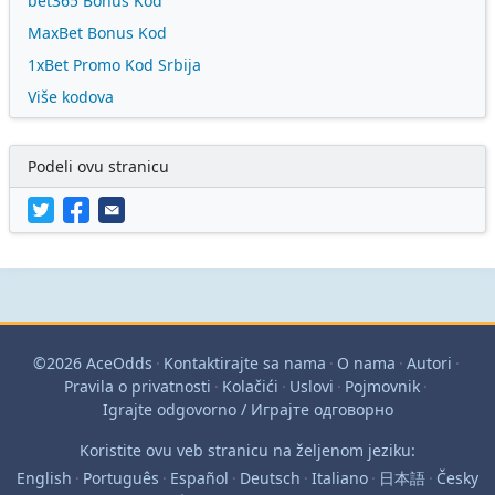
bet365 Bonus Kod
MaxBet Bonus Kod
1xBet Promo Kod Srbija
Više kodova
Podeli ovu stranicu
©2026 AceOdds
·
Kontaktirajte sa nama
·
O nama
·
Autori
·
Pravila o privatnosti
·
Kolačići
·
Uslovi
·
Pojmovnik
·
Igrajte odgovorno / Играјте одговорно
Koristite ovu veb stranicu na željenom jeziku:
English
·
Português
·
Español
·
Deutsch
·
Italiano
·
日本語
·
Česky