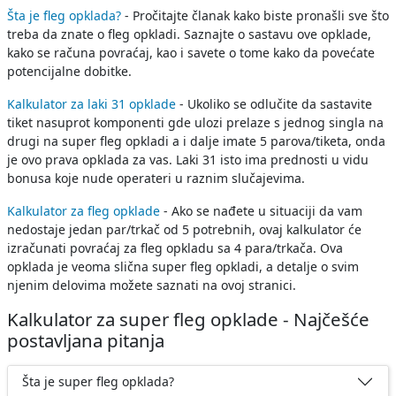
Šta je fleg opklada?
- Pročitajte članak kako biste pronašli sve što
treba da znate o fleg opkladi. Saznajte o sastavu ove opklade,
kako se računa povraćaj, kao i savete o tome kako da povećate
potencijalne dobitke.
Kalkulator za laki 31 opklade
- Ukoliko se odlučite da sastavite
tiket nasuprot komponenti gde ulozi prelaze s jednog singla na
drugi na super fleg opkladi a i dalje imate 5 parova/tiketa, onda
je ovo prava opklada za vas. Laki 31 isto ima prednosti u vidu
bonusa koje nude operateri u raznim slučajevima.
Kalkulator za fleg opklade
- Ako se nađete u situaciji da vam
nedostaje jedan par/trkač od 5 potrebnih, ovaj kalkulator će
izračunati povraćaj za fleg opkladu sa 4 para/trkača. Ova
opklada je veoma slična super fleg opkladi, a detalje o svim
njenim delovima možete saznati na ovoj stranici.
Kalkulator za super fleg opklade - Najčešće
postavljana pitanja
Šta je super fleg opklada?