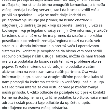
uređaja koji koristite da bismo omogućili komunikaciju između
vašeg uređaja i našeg servera, kao i da bismo utvrdili vašu
približnu geolokaciju koja se može dalje koristiti za
prilagođavanje usluge (na primer, da bismo obezbedili
odgovarajući sadržaj za jezik koji izaberete i sadržaj u vezi sa
kockanjem koji je legalan u vašoj zemlji). Ove informacije takođe
koristimo u analitičke svrhe (na primer, da izračunamo koliko
posetilaca iz određenih zemalja/regiona dolazi na našu veb
stranicu). Obrada informacija o pretraživaču i operativnom
sistemu koji koristite je neophodna da bismo vam obezbedili
redovno pružanje naših usluga. Takođe, možda će nam trebati
ova vrsta podataka da bismo rešili tehničke probleme ako se
pojave. Takođe možemo da obrađujemo podatke o vašim
aktivnostima na veb stranicama naših partnera. Ova vrsta
informacija je grupisana sa drugim sličnim podacima kako bi
nam pomogli da kreiramo statistiku o korišćenju naših usluga.
Naš legitimni interes za ovu vrstu obrade je izračunavanja
naših prihoda. Ukoliko odlučite da pošaljete upit preko kontakt
forme na dostupne na sajtu lične podatke, kao što su vaša email
adresa i ostali podaci koje odlučite da upišete u upitu,
obrađujemo na osnovu vašeg pristanka.