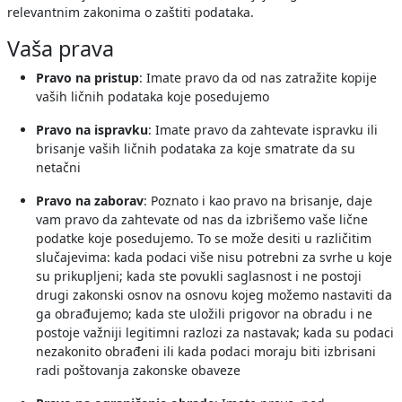
relevantnim zakonima o zaštiti podataka.
Vaša prava
Pravo na pristup
: Imate pravo da od nas zatražite kopije
vaših ličnih podataka koje posedujemo
Pravo na ispravku
: Imate pravo da zahtevate ispravku ili
brisanje vaših ličnih podataka za koje smatrate da su
netačni
Pravo na zaborav
: Poznato i kao pravo na brisanje, daje
vam pravo da zahtevate od nas da izbrišemo vaše lične
podatke koje posedujemo. To se može desiti u različitim
slučajevima: kada podaci više nisu potrebni za svrhe u koje
su prikupljeni; kada ste povukli saglasnost i ne postoji
drugi zakonski osnov na osnovu kojeg možemo nastaviti da
ga obrađujemo; kada ste uložili prigovor na obradu i ne
postoje važniji legitimni razlozi za nastavak; kada su podaci
nezakonito obrađeni ili kada podaci moraju biti izbrisani
radi poštovanja zakonske obaveze