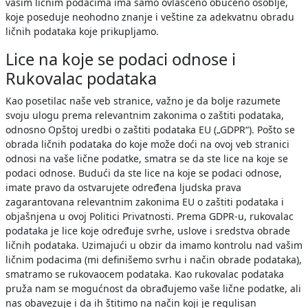
vašim ličnim podacima ima samo ovlašćeno obučeno osoblje,
koje poseduje neohodno znanje i veštine za adekvatnu obradu
ličnih podataka koje prikupljamo.
Lice na koje se podaci odnose i
Rukovalac podataka
Kao posetilac naše veb stranice, važno je da bolje razumete
svoju ulogu prema relevantnim zakonima o zaštiti podataka,
odnosno Opštoj uredbi o zaštiti podataka EU („GDPR“). Pošto se
obrada ličnih podataka do koje može doći na ovoj veb stranici
odnosi na vaše lične podatke, smatra se da ste lice na koje se
podaci odnose. Budući da ste lice na koje se podaci odnose,
imate pravo da ostvarujete određena ljudska prava
zagarantovana relevantnim zakonima EU o zaštiti podataka i
objašnjena u ovoj Politici Privatnosti. Prema GDPR-u, rukovalac
podataka je lice koje određuje svrhe, uslove i sredstva obrade
ličnih podataka. Uzimajući u obzir da imamo kontrolu nad vašim
ličnim podacima (mi definišemo svrhu i način obrade podataka),
smatramo se rukovaocem podataka. Kao rukovalac podataka
pruža nam se mogućnost da obrađujemo vaše lične podatke, ali
nas obavezuje i da ih štitimo na način koji je regulisan