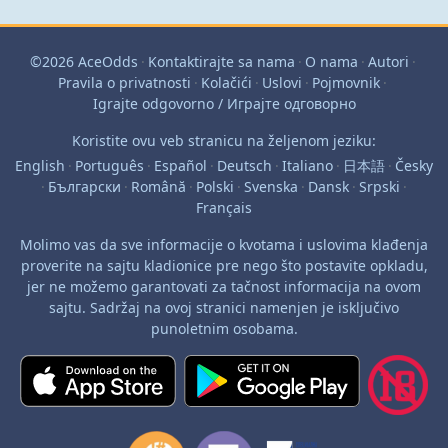
©2026 AceOdds
·
Kontaktirajte sa nama
·
O nama
·
Autori
·
Pravila o privatnosti
·
Kolačići
·
Uslovi
·
Pojmovnik
·
Igrajte odgovorno / Играјте одговорно
Koristite ovu veb stranicu na željenom jeziku:
English
·
Português
·
Español
·
Deutsch
·
Italiano
·
日本語
·
Česky
·
Български
·
Română
·
Polski
·
Svenska
·
Dansk
·
Srpski
·
Français
Molimo vas da sve informacije o kvotama i uslovima klađenja
proverite na sajtu kladionice pre nego što postavite opkladu,
jer ne možemo garantovati za tačnost informacija na ovom
sajtu. Sadržaj na ovoj stranici namenjen je isključivo
punoletnim osobama.