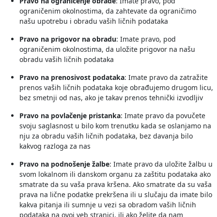
Pravo na ograničenje obrade
: Imate pravo, pod
ograničenim okolnostima, da zahtevate da ograničimo
našu upotrebu i obradu vaših ličnih podataka
Pravo na prigovor na obradu
: Imate pravo, pod
ograničenim okolnostima, da uložite prigovor na našu
obradu vaših ličnih podataka
Pravo na prenosivost podataka
: Imate pravo da zatražite
prenos vaših ličnih podataka koje obrađujemo drugom licu,
bez smetnji od nas, ako je takav prenos tehnički izvodljiv
Pravo na povlačenje pristanka
: Imate pravo da povučete
svoju saglasnost u bilo kom trenutku kada se oslanjamo na
nju za obradu vaših ličnih podataka, bez davanja bilo
kakvog razloga za nas
Pravo na podnošenje žalbe
: Imate pravo da uložite žalbu u
svom lokalnom ili danskom organu za zaštitu podataka ako
smatrate da su vaša prava kršena. Ako smatrate da su vaša
prava na lične podatke prekršena ili u slučaju da imate bilo
kakva pitanja ili sumnje u vezi sa obradom vaših ličnih
podataka na ovoj veb stranici, ili ako želite da nam