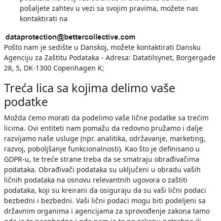
pošaljete zahtev u vezi sa svojim pravima, možete nas
kontaktirati na
Pošto nam je sedište u Danskoj, možete kontaktirati Dansku
Agenciju za Zaštitu Podataka - Adresa: Datatilsynet, Borgergade
28, 5, DK-1300 Copenhagen K;
Treća lica sa kojima delimo vaše
podatke
Možda ćemo morati da podelimo vaše lične podatke sa trećim
licima. Ovi entiteti nam pomažu da redovno pružamo i dalje
razvijamo naše usluge (npr. analitika, održavanje, marketing,
razvoj, poboljšanje funkcionalnosti). Kao što je definisano u
GDPR-u, te treće strane treba da se smatraju obrađivačima
podataka. Obrađivači podataka su uključeni u obradu vaših
ličnih podataka na osnovu relevantnih ugovora o zaštiti
podataka, koji su kreirani da osiguraju da su vaši lični podaci
bezbedni i bezbedni. Vaši lični podaci mogu biti podeljeni sa
državnim organima i agencijama za sprovođenje zakona tamo