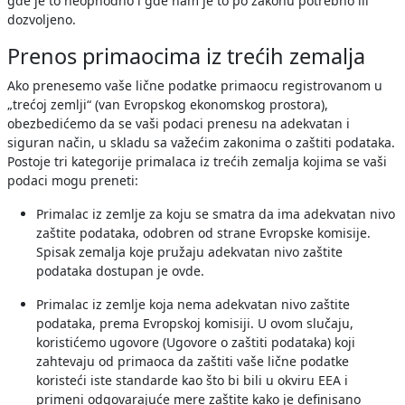
gde je to neophodno i gde nam je to po zakonu potrebno ili
dozvoljeno.
Prenos primaocima iz trećih zemalja
Ako prenesemo vaše lične podatke primaocu registrovanom u
„trećoj zemlji“ (van Evropskog ekonomskog prostora),
obezbedićemo da se vaši podaci prenesu na adekvatan i
siguran način, u skladu sa važećim zakonima o zaštiti podataka.
Postoje tri kategorije primalaca iz trećih zemalja kojima se vaši
podaci mogu preneti:
Primalac iz zemlje za koju se smatra da ima adekvatan nivo
zaštite podataka, odobren od strane Evropske komisije.
Spisak zemalja koje pružaju adekvatan nivo zaštite
podataka dostupan je ovde.
Primalac iz zemlje koja nema adekvatan nivo zaštite
podataka, prema Evropskoj komisiji. U ovom slučaju,
koristićemo ugovore (Ugovore o zaštiti podataka) koji
zahtevaju od primaoca da zaštiti vaše lične podatke
koristeći iste standarde kao što bi bili u okviru EEA i
primeni odgovarajuće mere zaštite kako je definisano