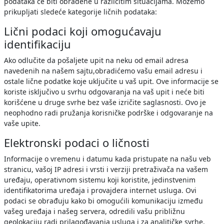
podataka će biti obrađene u različitim situacijama. Možemo
prikupljati sledeće kategorije ličnih podataka:
Lični podaci koji omogućavaju
identifikaciju
Ako odlučite da pošaljete upit na neku od email adresa
navedenih na našem sajtu,obradićemo vašu email adresu i
ostale lične podatke koje uključite u vaš upit. Ove informacije se
koriste isključivo u svrhu odgovaranja na vaš upit i neće biti
korišćene u druge svrhe bez vaše izričite saglasnosti. Ovo je
neophodno radi pružanja korisničke podrške i odgovaranje na
vaše upite.
Elektronski podaci o ličnosti
Informacije o vremenu i datumu kada pristupate na našu veb
stranicu, vašoj IP adresi i vrsti i verziji pretraživača na vašem
uređaju, operativnom sistemu koji koristite, jedinstvenim
identifikatorima uređaja i provajdera internet usluga. Ovi
podaci se obrađuju kako bi omogućili komunikaciju između
vašeg uređaja i našeg servera, odredili vašu približnu
geolokaciju radi prilagođavanja usluga i za analitičke svrhe.