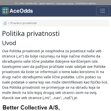
18+
Uslovi i odredbe važe
Igrajte odgovorno
Obaveštenje o oglasima
Komercijalni sadržaj
Pravila o privatnosti
Politika privatnosti
Uvod
Ova Politika privatnosti je neophodna za posetioce naše veb
stranice („vi“) da bolje razumeju na koje načine možemo da
obrađujemo vaše lične podatke dobijene korišćenjem iste.
Savetujemo vam da pažljivo pročitate svaki odeljak ove Politike
privatnosti da biste se informisali o tome kako koristimo ili na
drugi način obrađujemo vaše lične podatke. Lični podaci su
svaki podatak o vama koji vas može identifikovati kao fizičko lice.
Ova Politika privatnosti ne primenjuje se na obradu koja se
može desiti na bilo kojoj drugoj veb stranici osim na ovoj.
Vlasnik ove veb stranice („mi“, „nas“, „naš“) je: