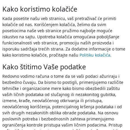
Kako koristimo kolačiće
Kada posetite našu veb stranicu, vaš pretraživač će primiti
kolačiće od nas. Korišćenjem kolačića, želimo da svim
posetiocima naše veb stranice pružimo najbolje moguće
iskustvo na sajtu. Upotreba kolačića omogućava poboljšanje
funkcionalnosti veb stranice, promociju naših proizvoda i
isporuku sadržaja trećih strana. Za dodatne informacije o tome
kako koristimo kolačiće, pročitajte našu
Politiku kolačića
.
Kako štitimo Vaše podatke
Redovno vodimo računa o tome da se vaši podaci ažuriraju i
bezbedno čuvaju. Da bismo to postigli, primenjujemo različite
tehničke i organizacione mere kako bismo obezbedili zaštitu
vaših ličnih podataka od slučajnog ili nezakonitog gubitka,
izmene, krađe, neovlašćenog otkrivanja ili pristupa,
neovlašćenog korišćenja, potencijalnog kršenja podataka i od
svih drugih nezakonitih oblika obrade podataka. Na osnovu
poslovnih potreba i bezbednosnih zahteva primenjujemo
ograničenja kontrole pristupa vašim ličnim podacima. Pristup