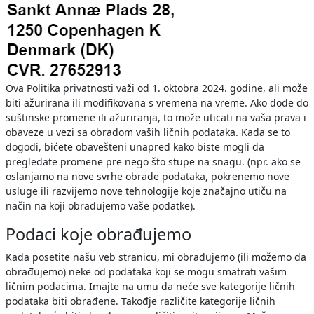
Ova Politika privatnosti važi od 1. oktobra 2024. godine, ali može
biti ažurirana ili modifikovana s vremena na vreme. Ako dođe do
suštinske promene ili ažuriranja, to može uticati na vaša prava i
obaveze u vezi sa obradom vaših ličnih podataka. Kada se to
dogodi, bićete obavešteni unapred kako biste mogli da
pregledate promene pre nego što stupe na snagu. (npr. ako se
oslanjamo na nove svrhe obrade podataka, pokrenemo nove
usluge ili razvijemo nove tehnologije koje značajno utiču na
način na koji obrađujemo vaše podatke).
Podaci koje obrađujemo
Kada posetite našu veb stranicu, mi obrađujemo (ili možemo da
obrađujemo) neke od podataka koji se mogu smatrati vašim
ličnim podacima. Imajte na umu da neće sve kategorije ličnih
podataka biti obrađene. Takođje različite kategorije ličnih