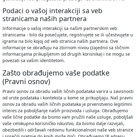
Podaci o vašoj interakciji sa veb
stranicama naših partnera
Informacije o vašoj interakciji sa našim partnerskim veb
stranicama - bilo da posećujete, registrujete se ili učestvujete u
igrama na bilo kojoj od veb stranica naših partnera. Ove
informacije se obrađuju na zbirnom nivou (zajedno sa sličnim
informacijama prikupljenim od drugih korisnika) i ne mogu se
povezati sa vašim identitetom.
Zašto obrađujemo vaše podatke
(Pravni osnov)
Pravni osnov za obradu vaših ličnih podataka varira u zavisnosti
od vrste podataka i konteksta u kome se prikupljaju. Naš pravni
osnov za obradu vaših ličnih podataka je prvenstveno legitimni
interes za poboljšanje naših proizvoda i usluga. Obrađujemo
vaše lične podatke da bismo vam pružili naše usluge, poboljšali
vaše celokupno korisničko iskustvo, da bismo dalje razvijali,
obezbedili i održavali redovnu funkcionalnost naše veb stranice
i sprečili pretnje do kojih može doći. Obrađujemo IP adresu