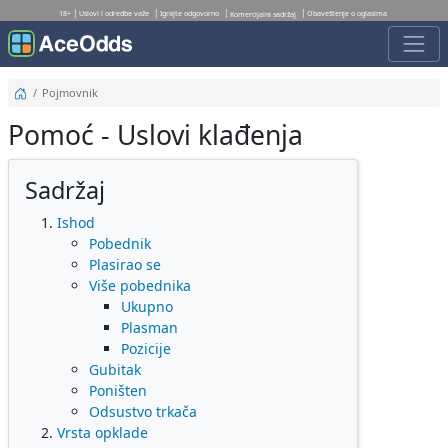
18+
Uslovi i odredbe važe
Igrajte odgovorno
Obaveštenje o oglasima
Komercijalni sadržaj
Pojmovnik
Pomoć - Uslovi klađenja
Sadržaj
Ishod
Pobednik
Plasirao se
Više pobednika
Ukupno
Plasman
Pozicije
Gubitak
Poništen
Odsustvo trkača
Vrsta opklade