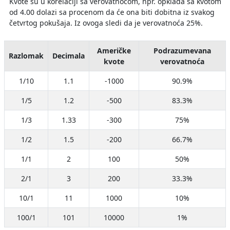
Kvote su u korelaciji sa verovatnoćom, npr. opklada sa kvotom
od 4.00 dolazi sa procenom da će ona biti dobitna iz svakog
četvrtog pokušaja. Iz ovoga sledi da je verovatnoća 25%.
Američke
Podrazumevana
Razlomak
Decimala
kvote
verovatnoća
1/10
1.1
-1000
90.9%
1/5
1.2
-500
83.3%
1/3
1.33
-300
75%
1/2
1.5
-200
66.7%
1/1
2
100
50%
2/1
3
200
33.3%
10/1
11
1000
10%
100/1
101
10000
1%