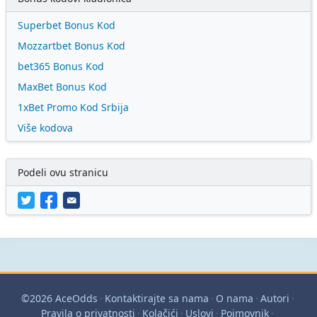
Superbet Bonus Kod
Mozzartbet Bonus Kod
bet365 Bonus Kod
MaxBet Bonus Kod
1xBet Promo Kod Srbija
Više kodova
Podeli ovu stranicu
©2026 AceOdds
·
Kontaktirajte sa nama
·
O nama
·
Autori
·
Pravila o privatnosti
·
Kolačići
·
Uslovi
·
Pojmovnik
·