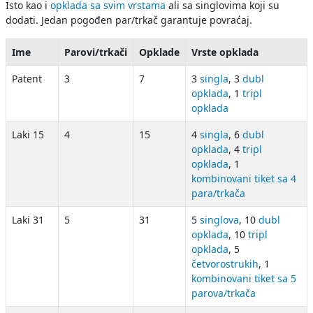
Isto kao i
opklada sa svim vrstama
ali sa singlovima koji su
dodati. Jedan pogođen par/trkač garantuje povraćaj.
Ime
Parovi/trkači
Opklade
Vrste opklada
Patent
3
7
3
singla
, 3
dubl
opklada
, 1
tripl
opklada
Laki 15
4
15
4
singla
, 6
dubl
opklada
, 4
tripl
opklada
, 1
kombinovani tiket sa 4
para/trkača
Laki 31
5
31
5
singlova
, 10
dubl
opklada
, 10
tripl
opklada
, 5
četvorostrukih
, 1
kombinovani tiket sa 5
parova/trkača