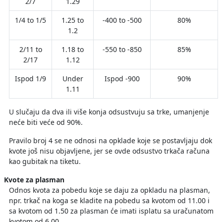
2/7
1.29
1/4 to 1/5
1.25 to
-400 to -500
80%
1.2
2/11 to
1.18 to
-550 to -850
85%
2/17
1.12
Ispod 1/9
Under
Ispod -900
90%
1.11
U slučaju da dva ili više konja odsustvuju sa trke, umanjenje
neće biti veće od 90%.
Pravilo broj 4 se ne odnosi na opklade koje se postavljaju dok
kvote još nisu objavljene, jer se ovde odsustvo trkača računa
kao gubitak na tiketu.
Kvote za plasman
Odnos kvota za pobedu koje se daju za opkladu na plasman,
npr. trkač na koga se kladite na pobedu sa kvotom od 11.00 i
sa kvotom od 1.50 za plasman će imati isplatu sa uračunatom
kvotom od 6.00.