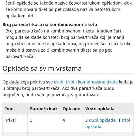
četiti opklade se takođe naziva četvorostrukom opkladom, dok
se kombinovani tiket od pet opklada naziva petostrukom
opkladom, itd.
Broj parova/trkača na kombinovanom tiketu
Broj parova/trkača na kombinovanom tiketu. Kladioničari
mogu da se klade koristeći broj parova/trkača koji je manji
nego što samo ime te opklade nosi, na primer, šestostruki tiket
može biti osnova za 6 kombinovanih tiketa sa po pet
parova/trkača.
Opklade sa svim vrstama
Opklada koja pokriva sve
dubl
,
tripl
i
kombinovane tikete
kada je
u pitanju broj parova/trkača. Ako dva para/trkača budu
pogođena, onda vam je povraćaj zagarantovan.
Ime
Parovi/trkači
Opklade
Vrste opklada
Triksi
3
4
3
dubl opklade
, 1
tripl
opklada