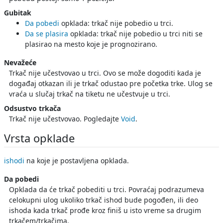
Gubitak
Da pobedi
opklada: trkač nije pobedio u trci.
Da se plasira
opklada: trkač nije pobedio u trci niti se
plasirao na mesto koje je prognozirano.
Nevažeće
Trkač nije učestvovao u trci. Ovo se može dogoditi kada je
događaj otkazan ili je trkač odustao pre početka trke. Ulog se
vraća u slučaj trkač na tiketu ne učestvuje u trci.
Odsustvo trkača
Trkač nije učestvovao. Pogledajte
Void
.
Vrsta opklade
ishodi
na koje je postavljena opklada.
Da pobedi
Opklada da će trkač pobediti u trci. Povraćaj podrazumeva
celokupni ulog ukoliko trkač ishod bude pogođen, ili deo
ishoda kada trkač prođe kroz finiš u isto vreme sa drugim
trkačem/trkačima.