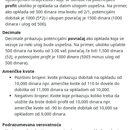
profit
ukoliko je opklada sa datim ulogom uspešna. Na primer,
ako opklada od 500 dinara ima kvotu od 2/1, potencijalni
dobitak je 1000 (5*2) i ukupan povraćaj je 1500 dinara (1000
dinara i ulog od 500).
Decimale
Decimale prikazuju potencijalni
povraćaj
ako opklada koja se
vezuje za neki ulog bude uspešna. Na primer, ukoliko uplatite
500 dinara na kvotu od 3.00 vaš povraćaj će biti 1,500 dinara
(5
3), a potencijalni profit je 1000 dinara (500
3 minus ulog od
500 dinara).
Američke kvote
Pozitivni brojevi: kvote prikazuju dobitak na opkladu od
10,000 dinara npr. američke kvote od 110 bi dovele do
dobitka od 11,000 dinara sa opkladom od 10,000.
Negativni brojevi: Kvote koje prikazuju koliko treba da
uložite da biste dobili profit od 10,000 dinara npr.
američke kvote od -90 bi donele dobitak od 10,000 sa
opkladom od 9,000 dinara.
Podrazumevana verovatnoća