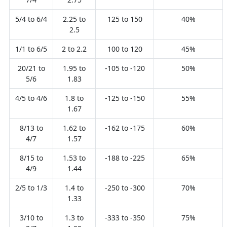
5/4 to 6/4
2.25 to
125 to 150
40%
2.5
1/1 to 6/5
2 to 2.2
100 to 120
45%
20/21 to
1.95 to
-105 to -120
50%
5/6
1.83
4/5 to 4/6
1.8 to
-125 to -150
55%
1.67
8/13 to
1.62 to
-162 to -175
60%
4/7
1.57
8/15 to
1.53 to
-188 to -225
65%
4/9
1.44
2/5 to 1/3
1.4 to
-250 to -300
70%
1.33
3/10 to
1.3 to
-333 to -350
75%