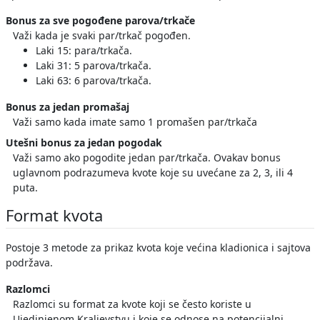
Bonus za sve pogođene parova/trkače
Važi kada je svaki par/trkač pogođen.
Laki 15: para/trkača.
Laki 31: 5 parova/trkača.
Laki 63: 6 parova/trkača.
Bonus za jedan promašaj
Važi samo kada imate samo 1 promašen par/trkača
Utešni bonus za jedan pogodak
Važi samo ako pogodite jedan par/trkača. Ovakav bonus
uglavnom podrazumeva kvote koje su uvećane za 2, 3, ili 4
puta.
Format kvota
Postoje 3 metode za prikaz kvota koje većina kladionica i sajtova
podržava.
Razlomci
Razlomci su format za kvote koji se često koriste u
Ujedinjenom Kraljevstvu i koje se odnose na potencijalni