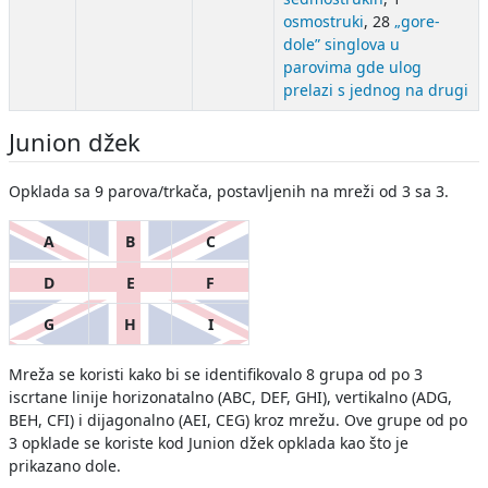
osmostruki
, 28
„gore-
dole” singlova u
parovima gde ulog
prelazi s jednog na drugi
Junion džek
Opklada sa 9 parova/trkača, postavljenih na mreži od 3 sa 3.
A
B
C
D
E
F
G
H
I
Mreža se koristi kako bi se identifikovalo 8 grupa od po 3
iscrtane linije horizonatalno (ABC, DEF, GHI), vertikalno (ADG,
BEH, CFI) i dijagonalno (AEI, CEG) kroz mrežu. Ove grupe od po
3 opklade se koriste kod Junion džek opklada kao što je
prikazano dole.