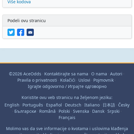
Više kodova
Podeli ovu stranicu
©2026 AceOdds
·
Kontaktirajte sa nama
·
O nama
·
Autori
·
Pravila o privatnosti
·
Kolačići
·
Uslovi
·
Pojmovnik
·
Igrajte odgovorno / Играјте одговорно
Koristite ovu veb stranicu na željenom jeziku:
English
·
Português
·
Español
·
Deutsch
·
Italiano
·
日本語
·
Česky
·
Български
·
Română
·
Polski
·
Svenska
·
Dansk
·
Srpski
·
Français
Molimo vas da sve informacije o kvotama i uslovima klađenja