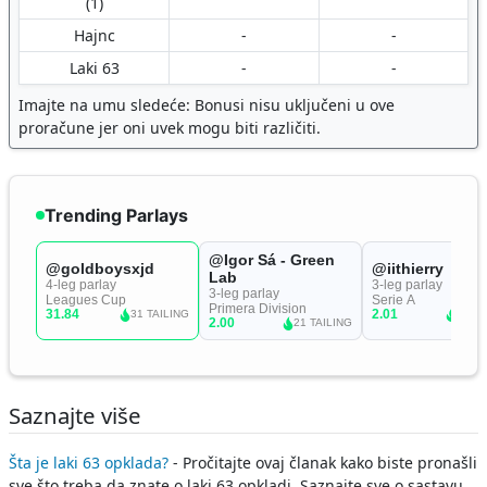
(1)
Hajnc
-
-
Laki 63
-
-
Imajte na umu sledeće: Bonusi nisu uključeni u ove
proračune jer oni uvek mogu biti različiti.
Saznajte više
Šta je laki 63 opklada?
- Pročitajte ovaj članak kako biste pronašli
sve što treba da znate o laki 63 opkladi. Saznajte sve o sastavu