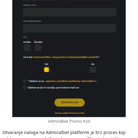
Admiralbet Promo Kod
Otvaranje naloga na Admiralbet platformi je brz proces koji