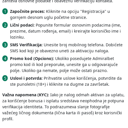
zahteva osnovne podatke i obaveznu verifikaciju kontakta.
Započnite proces:
Kliknite na opciju "Registracija" u
gornjem desnom uglu početne stranice.
Lični podaci:
Popunite formular osnovnim podacima (ime,
prezime, datum rođenja, email) i kreirajte korisničko ime i
lozinku.
SMS Verifikacija:
Unesite broj mobilnog telefona. Dobićete
SMS kod koji je obavezno uneti za aktivaciju naloga.
Promo kod (Opciono):
Ukoliko posedujete Admiralbet
promo kod ili kod preporuke, unesite ga u odgovarajuće
polje. Ukoliko ga nemate, polje može ostati prazno.
Uslovi i potvrda:
Prihvatite uslove korišćenja, potvrdite da
ste punoletni (18+) i kliknite na dugme za završetak.
Važna napomena (KYC):
Iako je nalog odmah aktivan za uplatu,
za korišćenje bonusa i isplatu sredstava neophodna je potpuna
verifikacija identiteta. To podrazumeva slanje fotografije
važećeg ličnog dokumenta (lična karta ili pasoš) kroz korisnički
profil.