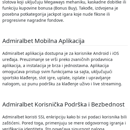
slotova koji uključuju Megaways mehaniku, kaskadne dobitke ili
funkciju kupovine bonusa (Bonus Buy). Takođe, izdvojena je
posebna potkategorija jackpot igara koje nude fiksne ili
progresivne nagradne fondove.
Admiralbet Mobilna Aplikacija
Admiralbet aplikacija dostupna je za korisnike Android i iOS
uređaja. Preuzimanje se vrši preko zvaničnih prodavnica
aplikacija, a instalacija je brza i jednostavna. Aplikacija
omogućava pristup svim funkcijama sa sajta, uključujući
sportsko klađenje, slot igre, uplate, isplate i upravljanje
nalogom, uz punu podršku za klađenje uživo i live streaming.
Admiralbet Korisnička Podrška i Bezbednost
Admiralbet koristi SSL enkripciju kako bi svi podaci korisnika bili
zaštićeni. Pored toga, primenjuju se mere odgovornog igranja i
verifikacija identiteta, što povećava sigurnost naloga.