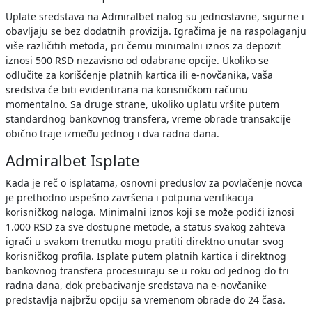
Uplate sredstava na Admiralbet nalog su jednostavne, sigurne i
obavljaju se bez dodatnih provizija. Igračima je na raspolaganju
više različitih metoda, pri čemu minimalni iznos za depozit
iznosi 500 RSD nezavisno od odabrane opcije. Ukoliko se
odlučite za korišćenje platnih kartica ili e-novčanika, vaša
sredstva će biti evidentirana na korisničkom računu
momentalno. Sa druge strane, ukoliko uplatu vršite putem
standardnog bankovnog transfera, vreme obrade transakcije
obično traje između jednog i dva radna dana.
Admiralbet Isplate
Kada je reč o isplatama, osnovni preduslov za povlačenje novca
je prethodno uspešno završena i potpuna verifikacija
korisničkog naloga. Minimalni iznos koji se može podići iznosi
1.000 RSD za sve dostupne metode, a status svakog zahteva
igrači u svakom trenutku mogu pratiti direktno unutar svog
korisničkog profila. Isplate putem platnih kartica i direktnog
bankovnog transfera procesuiraju se u roku od jednog do tri
radna dana, dok prebacivanje sredstava na e-novčanike
predstavlja najbržu opciju sa vremenom obrade do 24 časa.