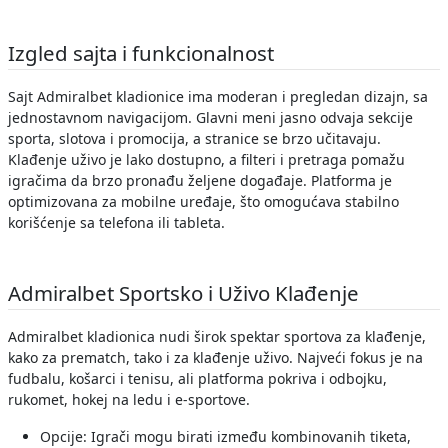
Izgled sajta i funkcionalnost
Sajt Admiralbet kladionice ima moderan i pregledan dizajn, sa
jednostavnom navigacijom. Glavni meni jasno odvaja sekcije
sporta, slotova i promocija, a stranice se brzo učitavaju.
Klađenje uživo je lako dostupno, a filteri i pretraga pomažu
igračima da brzo pronađu željene događaje. Platforma je
optimizovana za mobilne uređaje, što omogućava stabilno
korišćenje sa telefona ili tableta.
Admiralbet Sportsko i Uživo Klađenje
Admiralbet kladionica nudi širok spektar sportova za klađenje,
kako za prematch, tako i za klađenje uživo. Najveći fokus je na
fudbalu, košarci i tenisu, ali platforma pokriva i odbojku,
rukomet, hokej na ledu i e-sportove.
Opcije: Igrači mogu birati između kombinovanih tiketa,