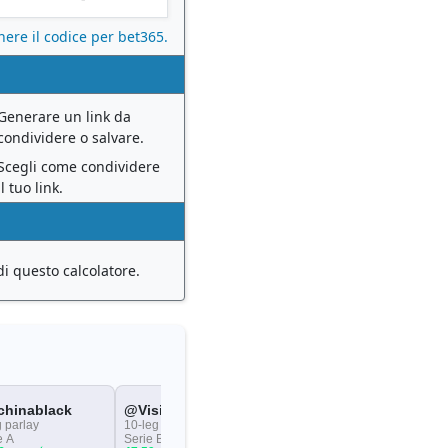
nere il codice per bet365.
Generare un link da
condividere o salvare.
Scegli come condividere
il tuo link.
di questo calcolatore.