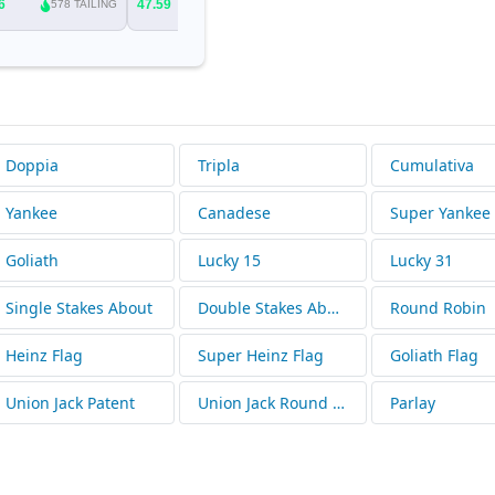
Doppia
Tripla
Cumulativa
Yankee
Canadese
Super Yankee
Goliath
Lucky 15
Lucky 31
Single Stakes About
Double Stakes About
Round Robin
Heinz Flag
Super Heinz Flag
Goliath Flag
Union Jack Patent
Union Jack Round Robin
Parlay