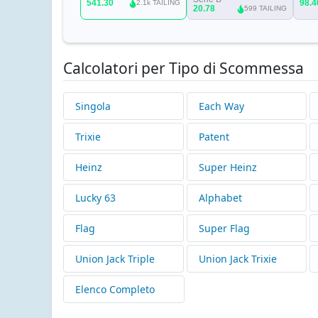
Calcolatori per Tipo di Scommessa
Singola
Each Way
Trixie
Patent
Heinz
Super Heinz
Lucky 63
Alphabet
Flag
Super Flag
Union Jack Triple
Union Jack Trixie
Elenco Completo