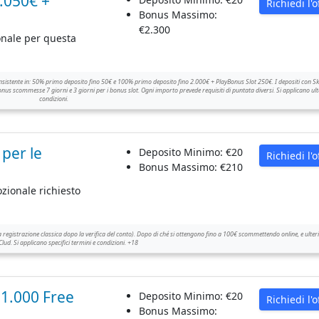
.050€ +
Richiedi l'o
Bonus Massimo:
€2.300
onale per questa
onsistente in: 50% primo deposito fino 50€ e 100% primo deposito fino 2.000€ + PlayBonus Slot 250€. I depositi con Skril
s scommesse 7 giorni e 3 giorni per i bonus slot. Ogni importo prevede requisiti di puntata diversi. Si applicano ulte
condizioni.
per le
Deposito Minimo: €20
Richiedi l'o
Bonus Massimo: €210
zionale richiesto
registrazione classica dopo la verifica del conto). Dopo di ché si ottengono fino a 100€ scommettendo online, e ulter
Clud. Si applicano specifici termini e condizioni. +18
1.000 Free
Deposito Minimo: €20
Richiedi l'o
Bonus Massimo: