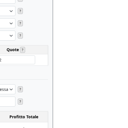
?
?
?
Quote
?
?
?
Profitto Totale
-