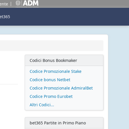
ente
et365
Codici Bonus Bookmaker
Codice Promozionale Stake
Codice bonus Netbet
Codice Promozionale AdmiralBet
Codice Promo Eurobet
Altri Codici...
bet365 Partite in Primo Piano