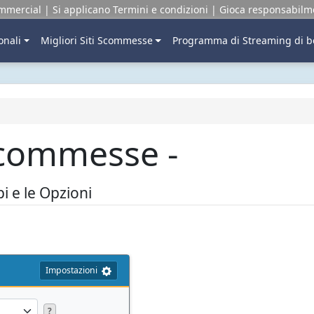
mercial | Si applicano Termini e condizioni | Gioca responsabilm
onali
Migliori Siti Scommesse
Programma di Streaming di b
Scommesse -
i e le Opzioni
Impostazioni
?