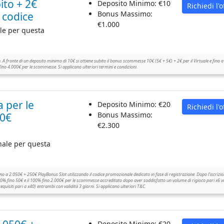
ito + 2€
Deposito Minimo: €10
Richiedi l'o
Bonus Massimo:
n codice
€1.000
le per questa
to. A fronte di un deposito minimo di 10€ si ottiene subito il bonus scommesse 10€ (5€ + 5€) + 2€ per il Virtuale e fino 
 fino 4.000€ per le scommesse. Si applicano ulteriori termini e condizioni.
a per le
Deposito Minimo: €20
Richiedi l'o
Bonus Massimo:
50€
€2.300
nale per questa
a 2.050€ + 250€ PlayBonus Slot utilizzando il codice promozionale dedicato in fase di registrazione. Dopo l'iscrizione
 100% fino 50€ e il 100% fino 2.000€ per le scommesse accreditato dopo aver soddisfatto un volume di rigioco pari x6 vol
equisiti pari a x40) entrambi con validità 3 giorni. Si applicano ulteriori T&C.
Deposito Minimo: €20