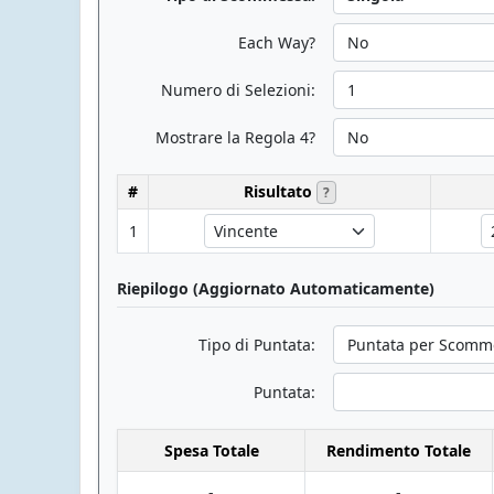
Each Way?
Numero di Selezioni:
Mostrare la Regola 4?
#
Risultato
?
1
Riepilogo (Aggiornato Automaticamente)
Tipo di Puntata:
Puntata:
Spesa Totale
Rendimento Totale
-
-