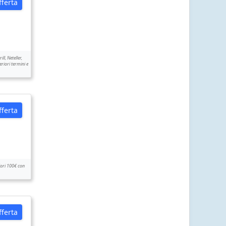
fferta
l, Neteller,
riori termini e
fferta
iori 100€ con
fferta