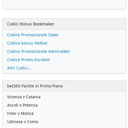
Codici Bonus Bookmaker
Codice Promozionale Stake
Codice bonus Netbet
Codice Promozionale AdmiralBet
Codice Promo Eurobet
Altri Codici...
bet365 Partite in Primo Piano
Vicenza v Catania
Ascoli v Potenza
Inter v Monza
Udinese v Como