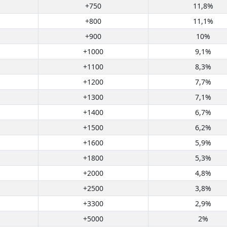
+750
11,8%
+800
11,1%
+900
10%
+1000
9,1%
+1100
8,3%
+1200
7,7%
+1300
7,1%
+1400
6,7%
+1500
6,2%
+1600
5,9%
+1800
5,3%
+2000
4,8%
+2500
3,8%
+3300
2,9%
+5000
2%