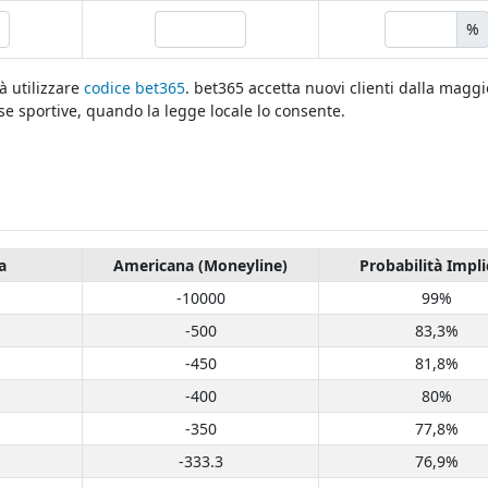
%
à utilizzare
codice bet365
. bet365 accetta nuovi clienti dalla maggi
se sportive, quando la legge locale lo consente.
a
Americana (Moneyline)
Probabilità Impli
-10000
99%
-500
83,3%
-450
81,8%
-400
80%
-350
77,8%
-333.3
76,9%