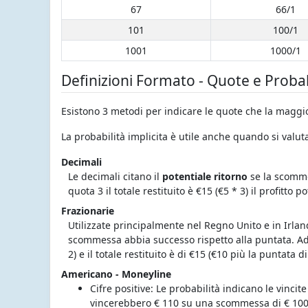
67
66/1
101
100/1
1001
1000/1
Definizioni Formato - Quote e Probab
Esistono 3 metodi per indicare le quote che la maggi
La probabilità implicita è utile anche quando si valuta
Decimali
Le decimali citano il
potentiale ritorno
se la scomme
quota 3 il totale restituito è €15 (€5 * 3) il profitto
Frazionarie
Utilizzate principalmente nel Regno Unito e in Irland
scommessa abbia successo rispetto alla puntata. Ad 
2) e il totale restituito è di €15 (€10 più la puntata di
Americano - Moneyline
Cifre positive: Le probabilità indicano le vin
vincerebbero € 110 su una scommessa di € 100