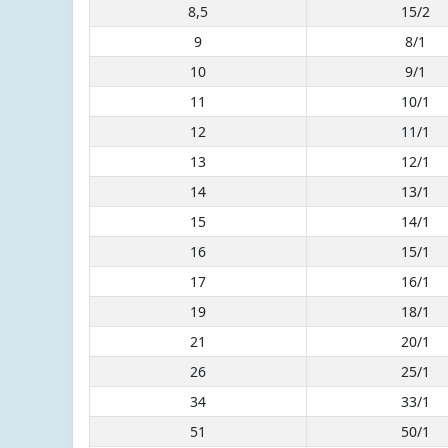
8,5
15/2
9
8/1
10
9/1
11
10/1
12
11/1
13
12/1
14
13/1
15
14/1
16
15/1
17
16/1
19
18/1
21
20/1
26
25/1
34
33/1
51
50/1