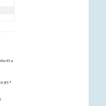
etto €5 a
10 (€5 *
0