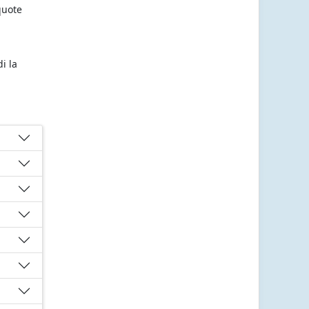
quote
i la