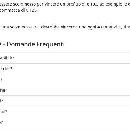
essere scommesso per vincere un profitto di € 100, ad esempio le 
scommessa di € 120.
io una scommessa 3/1 dovrebbe vincerne una ogni 4 tentativi. Quind
tà - Domande Frequenti
abilità?
n odds?
i?
rie?
i?
ane?
e?