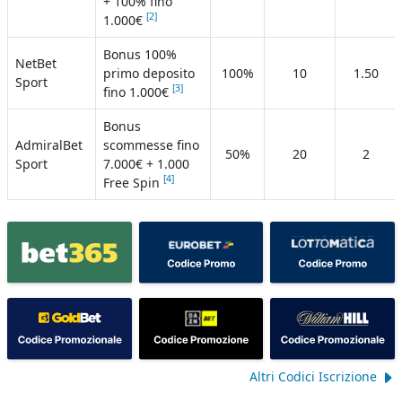
+ 100% fino
[2]
1.000€
Bonus 100%
NetBet
primo deposito
100%
10
1.50
Sport
[3]
fino 1.000€
Bonus
AdmiralBet
scommesse fino
50%
20
2
Sport
7.000€ + 1.000
[4]
Free Spin
Altri Codici Iscrizione