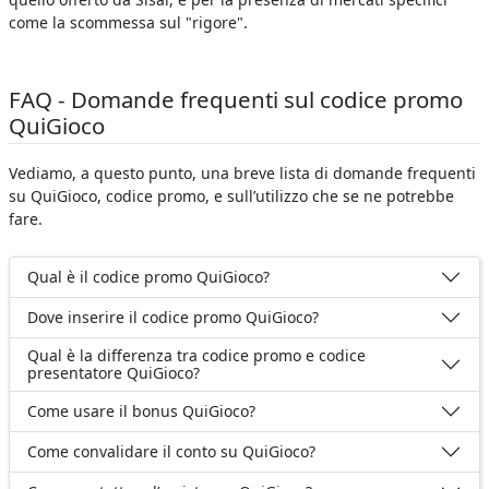
come la scommessa sul "rigore".
FAQ - Domande frequenti sul codice promo
QuiGioco
Vediamo, a questo punto, una breve lista di domande frequenti
su QuiGioco, codice promo, e sull’utilizzo che se ne potrebbe
fare.
Qual è il codice promo QuiGioco?
Dove inserire il codice promo QuiGioco?
Qual è la differenza tra codice promo e codice
presentatore QuiGioco?
Come usare il bonus QuiGioco?
Come convalidare il conto su QuiGioco?