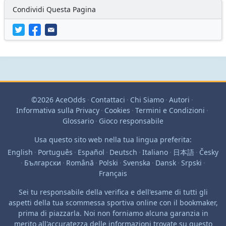
Condividi Questa Pagina
©2026 AceOdds
·
Contattaci
·
Chi Siamo
·
Autori
·
Informativa sulla Privacy
·
Cookies
·
Termini e Condizioni
·
Glossario
·
Gioco responsabile
Usa questo sito web nella tua lingua preferita:
English
·
Português
·
Español
·
Deutsch
·
Italiano
·
日本語
·
Česky
·
Български
·
Română
·
Polski
·
Svenska
·
Dansk
·
Srpski
·
Français
Sei tu responsabile della verifica e dell'esame di tutti gli
aspetti della tua scommessa sportiva online con il bookmaker,
prima di piazzarla. Noi non forniamo alcuna garanzia in
merito all'accuratezza delle informazioni trovate su questo