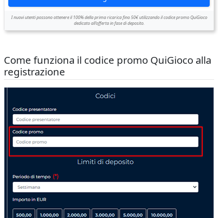
I nuovi utenti possono ottenere il 100% della prima ricarica fino 50€ utilizzando il codice promo QuiGioco
dedicato all'offerta in fase di deposito.
Come funziona il codice promo QuiGioco alla
registrazione