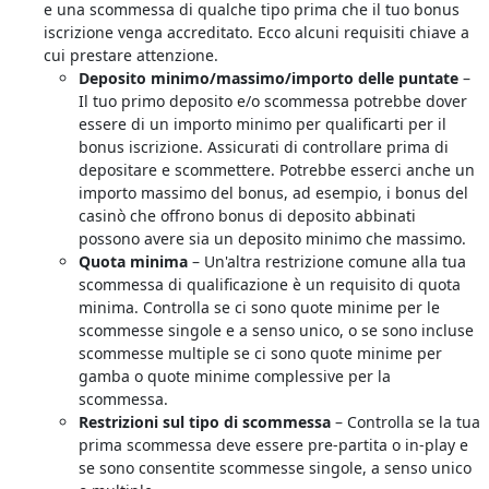
e una scommessa di qualche tipo prima che il tuo bonus
iscrizione venga accreditato. Ecco alcuni requisiti chiave a
cui prestare attenzione.
Deposito minimo/massimo/importo delle puntate
–
Il tuo primo deposito e/o scommessa potrebbe dover
essere di un importo minimo per qualificarti per il
bonus iscrizione. Assicurati di controllare prima di
depositare e scommettere. Potrebbe esserci anche un
importo massimo del bonus, ad esempio, i bonus del
casinò che offrono bonus di deposito abbinati
possono avere sia un deposito minimo che massimo.
Quota minima
– Un'altra restrizione comune alla tua
scommessa di qualificazione è un requisito di quota
minima. Controlla se ci sono quote minime per le
scommesse singole e a senso unico, o se sono incluse
scommesse multiple se ci sono quote minime per
gamba o quote minime complessive per la
scommessa.
Restrizioni sul tipo di scommessa
– Controlla se la tua
prima scommessa deve essere pre-partita o in-play e
se sono consentite scommesse singole, a senso unico