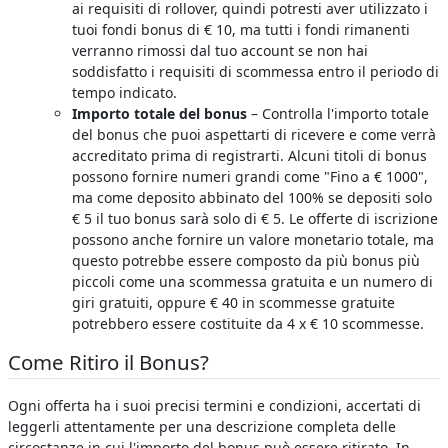
ai requisiti di rollover, quindi potresti aver utilizzato i
tuoi fondi bonus di € 10, ma tutti i fondi rimanenti
verranno rimossi dal tuo account se non hai
soddisfatto i requisiti di scommessa entro il periodo di
tempo indicato.
Importo totale del bonus
– Controlla l'importo totale
del bonus che puoi aspettarti di ricevere e come verrà
accreditato prima di registrarti. Alcuni titoli di bonus
possono fornire numeri grandi come "Fino a € 1000",
ma come deposito abbinato del 100% se depositi solo
€ 5 il tuo bonus sarà solo di € 5. Le offerte di iscrizione
possono anche fornire un valore monetario totale, ma
questo potrebbe essere composto da più bonus più
piccoli come una scommessa gratuita e un numero di
giri gratuiti, oppure € 40 in scommesse gratuite
potrebbero essere costituite da 4 x € 10 scommesse.
Come Ritiro il Bonus?
Ogni offerta ha i suoi precisi termini e condizioni, accertati di
leggerli attentamente per una descrizione completa delle
circostanze in cui l'importo del bonus può essere ritirato. In