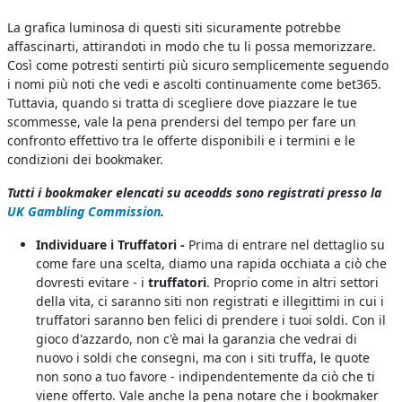
La grafica luminosa di questi siti sicuramente potrebbe
affascinarti, attirandoti in modo che tu li possa memorizzare.
Così come potresti sentirti più sicuro semplicemente seguendo
i nomi più noti che vedi e ascolti continuamente come bet365.
Tuttavia, quando si tratta di scegliere dove piazzare le tue
scommesse, vale la pena prendersi del tempo per fare un
confronto effettivo tra le offerte disponibili e i termini e le
condizioni dei bookmaker.
Tutti i bookmaker elencati su aceodds sono registrati presso la
UK Gambling Commission
.
Individuare i Truffatori -
Prima di entrare nel dettaglio su
come fare una scelta, diamo una rapida occhiata a ciò che
dovresti evitare - i
truffatori
. Proprio come in altri settori
della vita, ci saranno siti non registrati e illegittimi in cui i
truffatori saranno ben felici di prendere i tuoi soldi. Con il
gioco d'azzardo, non c'è mai la garanzia che vedrai di
nuovo i soldi che consegni, ma con i siti truffa, le quote
non sono a tuo favore - indipendentemente da ciò che ti
viene offerto. Vale anche la pena notare che i bookmaker