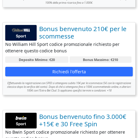
100% della prima ricarica fino a 1.000€.
Bonus benvenuto 210€ per le
scommesse
No William Hill Sport codice promozionale richiesto per
ottenere questo codice bonus
Deposito Minimo: €20
Bonus Massimo: €210
Richiedi l'offerta
Effettuando la registrazione con SPID si ottengono subito 10€ per le scommesse (5€ con la registrazione
classica dopo la verifica del conto). Dopo di ché si ottengono fino a 100€ scommettendo online, e ulteriori
100€ con l'Extra Bet Clud. Si applicano specifici termini e condizioni. +18
Bonus benvenuto fino 3.000€
+15€ e 30 Free Spin
No Bwin Sport codice promozionale richiesto per ottenere