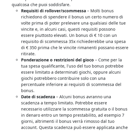
qualcosa che puoi soddisfare.
Requisiti di rollover/scommessa
– Molti bonus
richiedono di spendere il bonus un certo numero di
volte prima di poter prelevare una qualsiasi delle tue
vincite e, in alcuni casi, questi requisiti possono
essere piuttosto elevati. Un bonus di € 10 con un
requisito di scommessa 35x richiederebbe una spesa
di € 350 prima che le vincite rimanenti possano essere
ritirate.
Ponderazione o restrizioni del gioco
– Come per la
tua spesa qualificante, l'uso del tuo bonus potrebbe
essere limitato a determinati giochi, oppure alcuni
giochi potrebbero contribuire solo con una
percentuale inferiore ai requisiti di scommessa del
bonus.
Date di scadenza
– Alcuni bonus avranno una
scadenza a tempo limitato. Potrebbe essere
necessario utilizzare la scommessa gratuita o il bonus
in denaro entro un tempo prestabilito, ad esempio 7
giorni, altrimenti il bonus verrà rimosso dal tuo
account. Questa scadenza può essere applicata anche