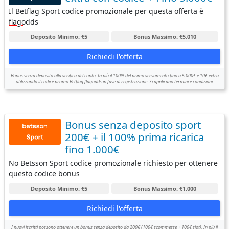
Il Betflag Sport codice promozionale per questa offerta è
flagodds
Deposito Minimo: €5
Bonus Massimo: €5.010
Richiedi l'offerta
Bonus senza deposito alla verifica del conto. In più il 100% del primo versamento fino a 5.000€ e 10€ extra
utilizzando il codice promo Betflag flagodds in fase di registrazione. Si applicano termini e condizioni.
Bonus senza deposito sport
200€ + il 100% prima ricarica
fino 1.000€
No Betsson Sport codice promozionale richiesto per ottenere
questo codice bonus
Deposito Minimo: €5
Bonus Massimo: €1.000
Richiedi l'offerta
I nuovi iscritti possono ottenere un bonus senza deposito da 200€ (100€ scommesse + 100€ slot). In più il