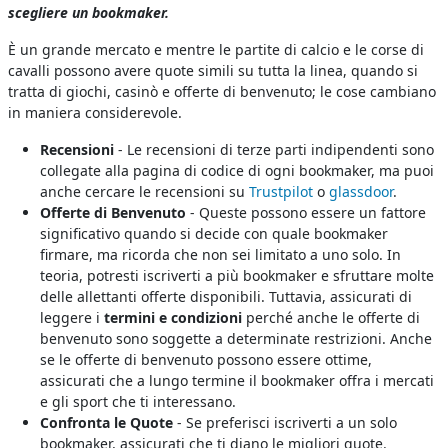
scegliere un bookmaker.
È un grande mercato e mentre le partite di calcio e le corse di
cavalli possono avere quote simili su tutta la linea, quando si
tratta di giochi, casinò e offerte di benvenuto; le cose cambiano
in maniera considerevole.
Recensioni
- Le recensioni di terze parti indipendenti sono
collegate alla pagina di codice di ogni bookmaker, ma puoi
anche cercare le recensioni su
Trustpilot
o
glassdoor
.
Offerte di Benvenuto
- Queste possono essere un fattore
significativo quando si decide con quale bookmaker
firmare, ma ricorda che non sei limitato a uno solo. In
teoria, potresti iscriverti a più bookmaker e sfruttare molte
delle allettanti offerte disponibili. Tuttavia, assicurati di
leggere i
termini e condizioni
perché anche le offerte di
benvenuto sono soggette a determinate restrizioni. Anche
se le offerte di benvenuto possono essere ottime,
assicurati che a lungo termine il bookmaker offra i mercati
e gli sport che ti interessano.
Confronta le Quote
- Se preferisci iscriverti a un solo
bookmaker, assicurati che ti diano le migliori quote.