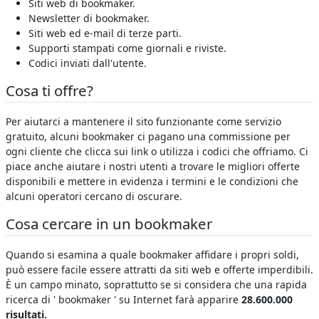
Siti web di bookmaker.
Newsletter di bookmaker.
Siti web ed e-mail di terze parti.
Supporti stampati come giornali e riviste.
Codici inviati dall'utente.
Cosa ti offre?
Per aiutarci a mantenere il sito funzionante come servizio
gratuito, alcuni bookmaker ci pagano una commissione per
ogni cliente che clicca sui link o utilizza i codici che offriamo. Ci
piace anche aiutare i nostri utenti a trovare le migliori offerte
disponibili e mettere in evidenza i termini e le condizioni che
alcuni operatori cercano di oscurare.
Cosa cercare in un bookmaker
Quando si esamina a quale bookmaker affidare i propri soldi,
può essere facile essere attratti da siti web e offerte imperdibili.
È un campo minato, soprattutto se si considera che una rapida
ricerca di ' bookmaker ' su Internet farà apparire
28.600.000
risultati.