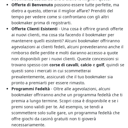
Offerte di Benvenuto
possono essere tutte perfette, ma
dietro a questo, otterrai il miglior affare? Prenditi del
tempo per vedere come si confrontano con gli altri
bookmaker prima di registrarti.
Offerte Clienti Esistenti
- Una cosa è offrire grandi offerte
ai nuovi clienti, ma cosa sta facendo il bookmaker per
mantenere quelli esistenti? Alcuni bookmaker offriranno
agevolazioni ai clienti fedeli, alcuni prevederanno anche il
rimborso delle perdite e molti daranno accesso a quote
non disponibili per i nuovi clienti. Queste concessioni si
trovano spesso con
corse di cavalli
,
calcio
e
golf
, quindi se
questi sono i mercati in cui scommetterai
prevalentemente, assicurati che il tuo bookmaker sia
pronto a premiarti per essere rimasto.
Programmi Fedeltà
- Oltre alle agevolazioni, alcuni
bookmaker offriranno anche un programma fedeltà che ti
premia a lungo termine. Scopri cosa è disponibile e se i
premi sono validi per te. Ad esempio, se tendi a
scommettere solo sulle gare, un programma fedeltà che
offre giochi da casinò gratuiti non ti gioverà
necessariamente.