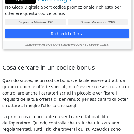
No Gioco Digitale Sport codice promozionale richiesto per
ottenere questo codice bonus
Deposito Minimo: €20
Bonus Massimo: €200
Richiedi l'offerta
Bonus benvenuto 100% primo deposito fino 200€ + 5€ extra per il Bingo.
Cosa cercare in un codice bonus
Quando si sceglie un codice bonus, è facile essere attratti da
grandi numeri e offerte speciali, ma è essenziale assicurarsi di
controllare anche i caratteri scritti in piccolo e verificare i
requisiti della tua offerta di benvenuto per assicurarti di poter
sfruttare al meglio l'offerta che scegli.
La prima cosa importante da verificare è l'affidabilità
dell'operatore. Quindi, controlla che i siti che utilizzi siano
regolamentati. Tutti i siti che troverai qui su AceOdds sono