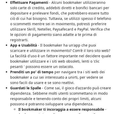
Effettuare Pagamenti
- Alcuni bookmaker utilizzeranno
solo carte di credito, addebiti diretti e bonifici bancari per
depositare e prelevare fondi, che potrebbero essere tutto
ciò di cui hai bisogno. Tuttavia, se utilizzi spesso il telefono
o scommetti mentre sei in movimento, potresti preferire
utilizzare Skrill, Neteller, Paysafecard e PayPal. Verifica che
le opzioni di pagamento siano adatte a te prima di
registrarti.
App e Usabilità
- Il bookmaker ha un'app che puoi
scaricare e utilizzare in movimento? Com'è il loro sito web?
La facilità d'uso è un fattore importante nel decidere quale
bookmaker utilizzare e i siti web obsoleti, lenti o 'clic
pesanti ' possono essere un ostacolo.
Prenditi un po' di tempo
per navigare tra i siti web dei
bookmaker a cui sei interessato a unirti, per vedere se
sono facili da usare e se sono reattivi.
Guardati le Spalle
- Come sai, il gioco d'azzardo può creare
dipendenza. Sebbene molti utenti scommettano in modo
responsabile e tenendo conto dei propri limiti, alcuni
possono e potranno sviluppare una dipendenza.
Il bookmaker ti incoraggia a essere responsabile
-