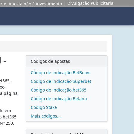
Divulgação Publicitária
rte: Aposta não é investimento
 -
Códigos de apostas
Código de indicação BetBoom
et365.
Código de indicação Superbet
eo.
Código de indicação bet365
na página
Código de indicação Betano
Código Stake
ste em
Mais códigos...
o bet365
Nº 250.