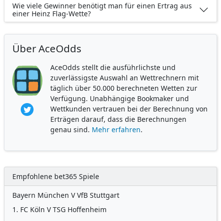
Wie viele Gewinner benötigt man für einen Ertrag aus
einer Heinz Flag-Wette?
Über AceOdds
AceOdds stellt die ausführlichste und
zuverlässigste Auswahl an Wettrechnern mit
täglich über 50.000 berechneten Wetten zur
Verfügung. Unabhängige Bookmaker und
Wettkunden vertrauen bei der Berechnung von
Erträgen darauf, dass die Berechnungen
genau sind.
Mehr erfahren
.
Empfohlene bet365 Spiele
Bayern München V VfB Stuttgart
1. FC Köln V TSG Hoffenheim