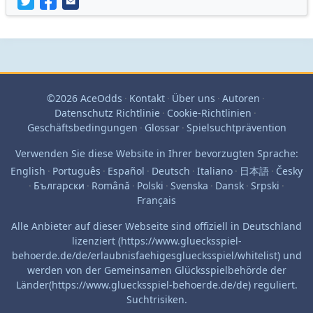
©2026 AceOdds
·
Kontakt
·
Über uns
·
Autoren
·
Datenschutz Richtlinie
·
Cookie-Richtlinien
·
Geschäftsbedingungen
·
Glossar
·
Spielsuchtprävention
Verwenden Sie diese Website in Ihrer bevorzugten Sprache:
English
·
Português
·
Español
·
Deutsch
·
Italiano
·
日本語
·
Česky
·
Български
·
Română
·
Polski
·
Svenska
·
Dansk
·
Srpski
·
Français
Alle Anbieter auf dieser Webseite sind offiziell in Deutschland
lizenziert (https://www.gluecksspiel-
behoerde.de/de/erlaubnisfaehigesgluecksspiel/whitelist) und
werden von der Gemeinsamen Glücksspielbehörde der
Länder(https://www.gluecksspiel-behoerde.de/de) reguliert.
Suchtrisiken.