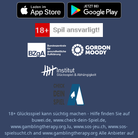
18+ Glücksspiel kann süchtig machen - Hilfe finden Sie auf
buwei.de
,
www.check-dein-Spiel.de
,
www.gamblingtherapy.org.lu
,
www.sos-jeu.ch
,
www.sos-
spielsucht.ch
and
www.gamblingtherapy.org
Alle Anbieter auf