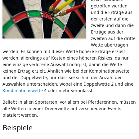
getroffen werden
und die Erträge aus
der ersten auf die
zweite und dann die
Erträge aus der
zweiten auf die dritte
Wette übertragen
werden. Es können mit dieser Wette höhere Erträge erzielt
werden, allerdings auf Kosten eines höheren Risikos, da nur
eine einzige verlorene Auswahl nötig ist, damit die Wette
keinen Ertrag erzielt. Ähnlich wie bei der Kombinationswette
und der Doppelwette, nur dass sie sich in der Anzahl der
Auswahlen unterscheiden, wobei eine Doppelwette 2 und eine
Kombinationswette
4 oder mehr veranlasst.
Beliebt in allen Sportarten, vor allem bei Pferderennen, müssen
alle Wetten in einer Dreierwette auf verschiedene Events
platziert werden.
Beispiele