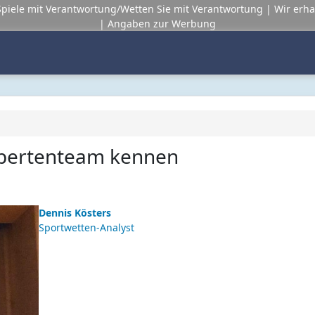
piele mit Verantwortung/Wetten Sie mit Verantwortung | Wir erh
Angaben zur Werbung
xpertenteam kennen
Dennis Kösters
Sportwetten-Analyst