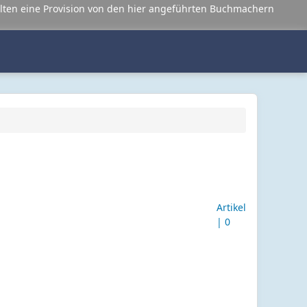
alten eine Provision von den hier angeführten Buchmachern
Artikel
| 0