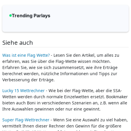
Siehe auch
Was ist eine Flag Wette?
- Lesen Sie den Artikel, um alles zu
erfahren, was Sie über die Flag-Wette wissen möchten.
Erfahren Sie, wie sie sich zusammensetzt, wie ihre Erträge
berechnet werden, nützliche Informationen und Tipps zur
Verbesserung der Erträge.
Lucky 15 Wettrechner
- Wie bei der Flag-Wette, aber die SSA-
Wetten werden durch normale Einzelwetten ersetzt. Bookmaker
bieten auch Boni in verschiedenen Szenarien an, z.B. wenn alle
Ihre Auswahlen gewinnen oder nur eine gewinnt.
Super Flag-Wettrechner
- Wenn Sie eine Auswahl zu viel haben,
vermittelt Ihnen dieser Rechner den Gewinn für die größere