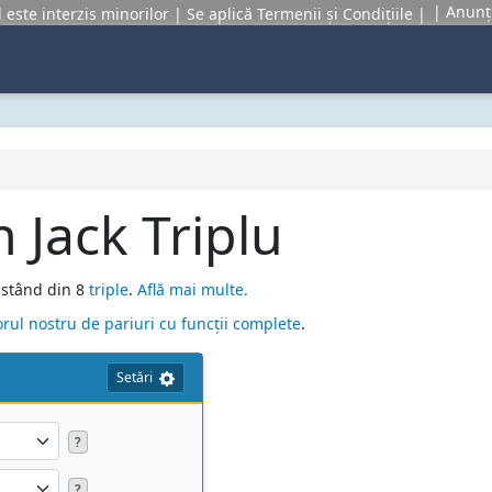
Anunț 
l este interzis minorilor | Se aplică Termenii și Condițiile |
 Jack Triplu
onstând din 8
triple
.
Află mai multe.
orul nostru de pariuri cu funcții complete
.
Setări
?
?