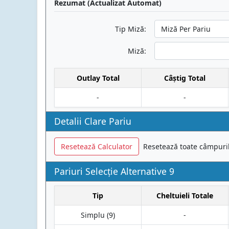
Rezumat (Actualizat Automat)
Tip Miză:
Miză:
Outlay Total
Câștig Total
-
-
Detalii Clare Pariu
Resetează Calculator
Resetează toate câmpurile
Pariuri Selecție Alternative 9
Tip
Cheltuieli Totale
Simplu (9)
-