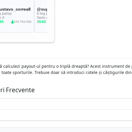
 să calculezi payout-ul pentru o triplă dreaptă? Acest instrument de
i toate sporturile. Trebuie doar să introduci cotele și câștigurile din
ări Frecvente