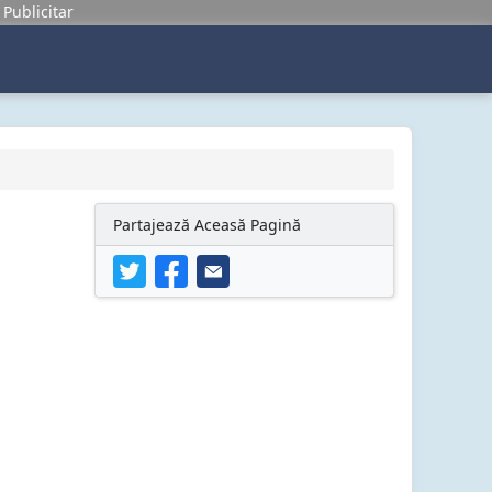
Publicitar
Partajează Aceasă Pagină