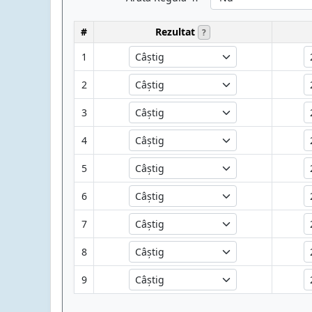
#
Rezultat
?
1
2
3
4
5
6
7
8
9