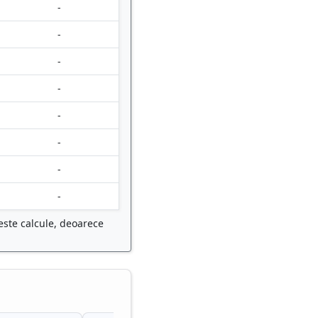
-
-
-
-
-
-
-
-
este calcule, deoarece