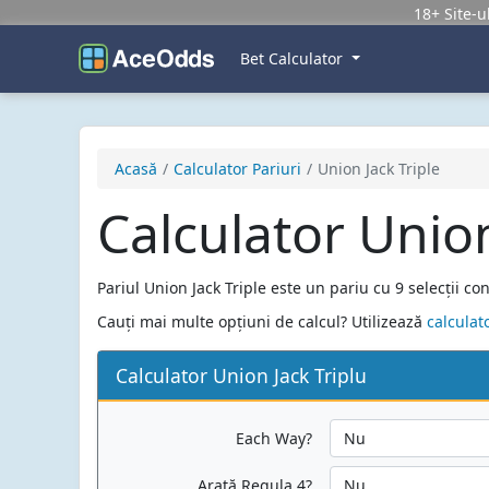
18+ Site-u
Bet Calculator
Acasă
Calculator Pariuri
Union Jack Triple
Calculator Union
Pariul Union Jack Triple este un pariu cu 9 selecții c
Cauți mai multe opțiuni de calcul? Utilizează
calculat
Calculator Union Jack Triplu
Each Way?
Arată Regula 4?