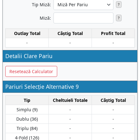
Tip Miză:
?
Miză:
?
Outlay Total
Câștig Total
Profit Total
-
-
-
Detalii Clare Pariu
Resetează Calculator
Pariuri Selecție Alternative 9
Tip
Cheltuieli Totale
Câștig Total
Simplu (9)
-
-
Dublu (36)
-
-
Triplu (84)
-
-
4-Fold (126)
-
-