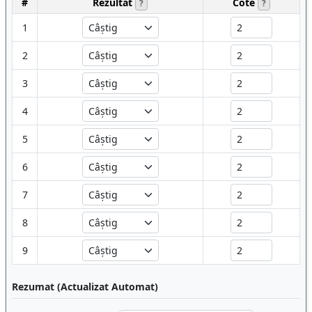
#
Rezultat
Cote
?
?
1
2
3
4
5
6
7
8
9
Rezumat (Actualizat Automat)