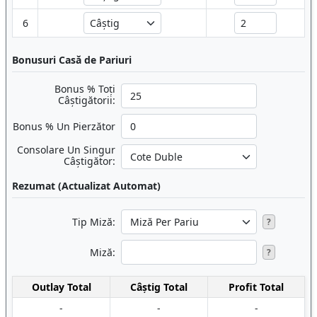
6
Bonusuri Casă de Pariuri
Bonus % Toți
Câștigătorii:
Bonus % Un Pierzător
Consolare Un Singur
Câștigător:
Rezumat (Actualizat Automat)
Tip Miză:
?
Miză:
?
Outlay Total
Câștig Total
Profit Total
-
-
-