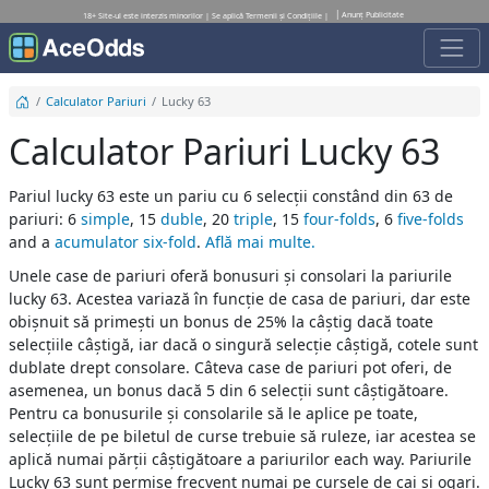
Anunț Publicitate
18+ Site-ul este interzis minorilor | Se aplică Termenii și Condițiile |
Calculator Pariuri
Lucky 63
Calculator Pariuri Lucky 63
Pariul lucky 63 este un pariu cu 6 selecții constând din 63 de
pariuri: 6
simple
, 15
duble
, 20
triple
, 15
four-folds
, 6
five-folds
and a
acumulator six-fold
.
Află mai multe.
Unele case de pariuri oferă bonusuri și consolari la pariurile
lucky 63. Acestea variază în funcție de casa de pariuri, dar este
obișnuit să primești un bonus de 25% la câștig dacă toate
selecțiile câștigă, iar dacă o singură selecție câștigă, cotele sunt
dublate drept consolare. Câteva case de pariuri pot oferi, de
asemenea, un bonus dacă 5 din 6 selecții sunt câștigătoare.
Pentru ca bonusurile și consolarile să le aplice pe toate,
selecțiile de pe biletul de curse trebuie să ruleze, iar acestea se
aplică numai părții câștigătoare a pariurilor each way. Pariurile
Lucky 63 sunt permise frecvent numai pe cursele de cai și ogari.