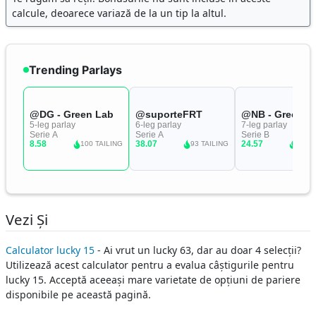
calcule, deoarece variază de la un tip la altul.
Vezi Și
Calculator lucky 15
- Ai vrut un lucky 63, dar au doar 4 selecții?
Utilizează acest calculator pentru a evalua câștigurile pentru
lucky 15. Acceptă aceeași mare varietate de opțiuni de pariere
disponibile pe această pagină.