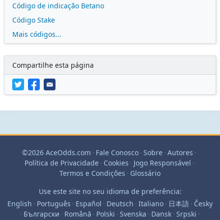
Código de indicação Betano
Código Stake
Mais códigos...
Compartilhe esta página
©2026 AceOdds.com
·
Fale Conosco
·
Sobre
·
Autores
·
Política de Privacidade
·
Cookies
·
Jogo Responsável
·
Termos e Condições
·
Glossário
Use este site no seu idioma de preferência:
English
·
Português
·
Español
·
Deutsch
·
Italiano
·
日本語
·
Česky
·
Български
·
Română
·
Polski
·
Svenska
·
Dansk
·
Srpski
·