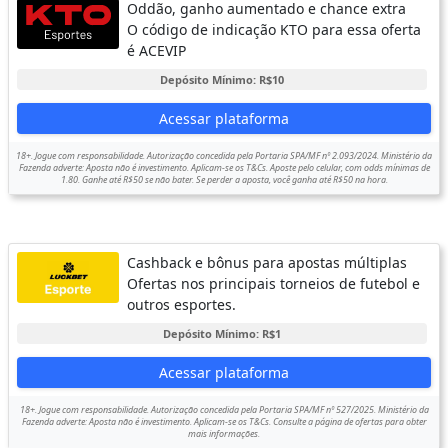
Oddão, ganho aumentado e chance extra
O código de indicação KTO para essa oferta
é ACEVIP
Depósito Mínimo: R$10
Acessar plataforma
18+. Jogue com responsabilidade. Autorização concedida pela Portaria SPA/MF nº 2.093/2024. Ministério da
Fazenda adverte: Aposta não é investimento. Aplicam-se os T&Cs. Aposte pelo celular, com odds mínimas de
1.80. Ganhe até R$50 se não bater. Se perder a aposta, você ganha até R$50 na hora.
Cashback e bônus para apostas múltiplas
Ofertas nos principais torneios de futebol e
outros esportes.
Depósito Mínimo: R$1
Acessar plataforma
18+. Jogue com responsabilidade. Autorização concedida pela Portaria SPA/MF nº 527/2025. Ministério da
Fazenda adverte: Aposta não é investimento. Aplicam-se os T&Cs. Consulte a página de ofertas para obter
mais informações.