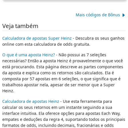
Mais códigos de Bônus
Veja também
Calculadora de apostas Super Heinz
- Descubra os seus ganhos
online com esta calculadora de odds gratuita.
O que é uma aposta Heinz?
- Não possui as 7 seleções
necessárias? Então a aposta Heinz é provavelmente o que você
está procurando. Esta página descreve as partes componentes
da aposta e explica como os retornos são calculados. Ela é
composta por 57 apostas em 6 seleções, o que significa que é
trabalhoso apostar nela, apesar de ser menor que a Super
Heinz.
Calculadora de apostas Heinz
- Use esta ferramenta para
calcular os seus retornos em um instante seguindo a sua
interface intuitiva. Ela oferece opções para apostas Each Way,
empates e deduções da regra 4, suportando todos os principais
formatos de odds, incluindo decimais, fracionárias e odds