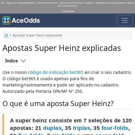
18+ | Jogue com responsabilidade | Conteúdo Comercial | Aplicam-se os Termos e Condições | Ministério da Fazenda adverte: Aposta
não é investimento
Publicidade
Apostas Super Heinz explicadas
Apostas Super Heinz explicadas
Índice
Use o nosso
código de indicação bet365
ao criar o seu cadastro.
O código bet365 é usado apenas para fins de
marketing/rastreamento e pode ser aplicado no cadastro.
Autorizado pela Portaria SPA/MF Nº 250.
O que é uma aposta Super Heinz?
A super heinz consiste em 7 seleções de 120
apostas: 21
duplas
, 35
triplas
, 35
four-folds
,