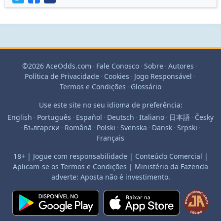
©2026 AceOdds.com
·
Fale Conosco
·
Sobre
·
Autores
·
Política de Privacidade
·
Cookies
·
Jogo Responsável
·
Termos e Condições
·
Glossário
Use este site no seu idioma de preferência:
English
·
Português
·
Español
·
Deutsch
·
Italiano
·
日本語
·
Česky
·
Български
·
Română
·
Polski
·
Svenska
·
Dansk
·
Srpski
·
Français
18+ | Jogue com responsabilidade | Conteúdo Comercial |
Aplicam-se os Termos e Condições | Ministério da Fazenda
adverte: Aposta não é investimento.