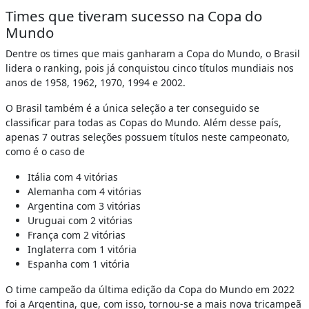
Times que tiveram sucesso na Copa do
Mundo
Dentre os times que mais ganharam a Copa do Mundo, o Brasil
lidera o ranking, pois já conquistou cinco títulos mundiais nos
anos de 1958, 1962, 1970, 1994 e 2002.
O Brasil também é a única seleção a ter conseguido se
classificar para todas as Copas do Mundo. Além desse país,
apenas 7 outras seleções possuem títulos neste campeonato,
como é o caso de
Itália com 4 vitórias
Alemanha com 4 vitórias
Argentina com 3 vitórias
Uruguai com 2 vitórias
França com 2 vitórias
Inglaterra com 1 vitória
Espanha com 1 vitória
O time campeão da última edição da Copa do Mundo em 2022
foi a Argentina, que, com isso, tornou-se a mais nova tricampeã