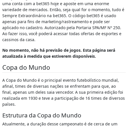
uma conta com a bet365 hoje e aposte em uma enorme
variedade de mercados. Então, seja qual for o momento, tudo é
Sempre Extraordinário na bet365. O código bet365 é usado
apenas para fins de marketing/rastreamento e pode ser
aplicado no cadastro. Autorizado pela Portaria SPA/MF Nº 250.
Ao fazer isso, você poderá acessar todas ofertas de esportes e
cassinos da casa.
No momento, não há previsão de jogos. Esta página será
atualizada à medida que estiverem disponíveis.
Copa do Mundo
A Copa do Mundo é o principal evento futebolístico mundial,
afinal, times de diversas nações se enfrentam para que, ao
final, apenas um deles saia vencedor. A sua primeira edição foi
realizada em 1930 e teve a participação de 16 times de diversos
países.
Estrutura da Copa do Mundo
Atualmente, a duração desse campeonato é de cerca de um