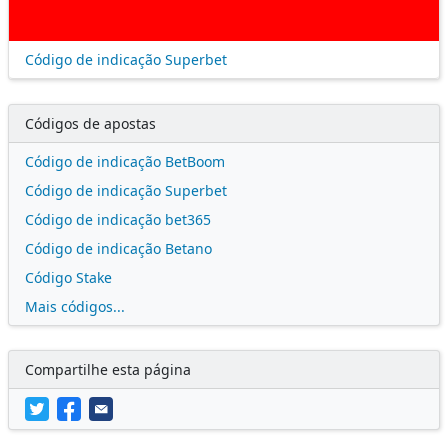
Código de indicação Superbet
Códigos de apostas
Código de indicação BetBoom
Código de indicação Superbet
Código de indicação bet365
Código de indicação Betano
Código Stake
Mais códigos...
Compartilhe esta página