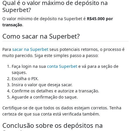
Qual é o valor máximo de depósito na
Superbet?
O valor mínimo de depósito na Superbet é
R$45.000 por
transação
.
Como sacar na Superbet?
Para
sacar na Superbet
seus potenciais retornos, o processo é
muito parecido. Siga este simples passo a passo:
Faça login na sua
conta Superbet
e vá para a seção de
saques.
Escolha o PIX.
Insira o valor que deseja sacar.
Confirme os detalhes e autorize a transação.
Aguarde a confirmação do saque.
Certifique-se de que todos os dados estejam corretos. Tenha
certeza de que sua conta está verificada também.
Conclusão sobre os depósitos na