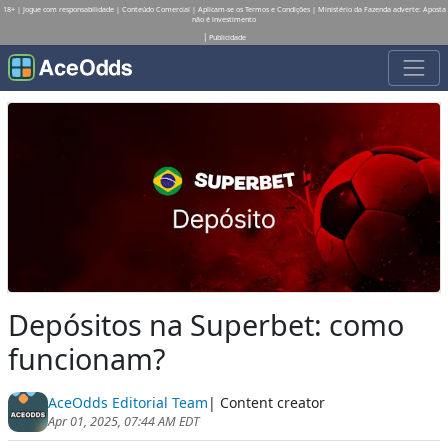
18+ | Jogue com responsabilidade | Conteúdo Comercial | Aplicam-se os Termos e Condições | Ministério da Fazenda adverte: Aposta
não é investimento
Publicidade
Depósitos na Superbet: como
funcionam?
AceOdds Editorial Team
| Content creator
Apr 01, 2025, 07:44 AM EDT