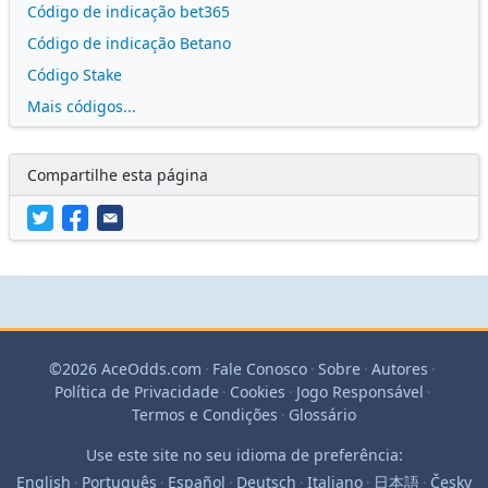
Código de indicação bet365
Código de indicação Betano
Código Stake
Mais códigos...
Compartilhe esta página
©2026 AceOdds.com
·
Fale Conosco
·
Sobre
·
Autores
·
Política de Privacidade
·
Cookies
·
Jogo Responsável
·
Termos e Condições
·
Glossário
Use este site no seu idioma de preferência:
English
·
Português
·
Español
·
Deutsch
·
Italiano
·
日本語
·
Česky