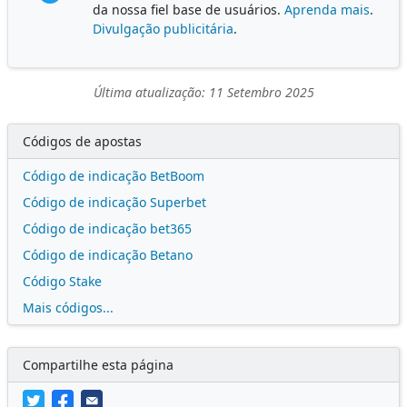
da nossa fiel base de usuários.
Aprenda mais
.
Divulgação publicitária
.
Última atualização: 11 Setembro 2025
Códigos de apostas
Código de indicação BetBoom
Código de indicação Superbet
Código de indicação bet365
Código de indicação Betano
Código Stake
Mais códigos...
Compartilhe esta página