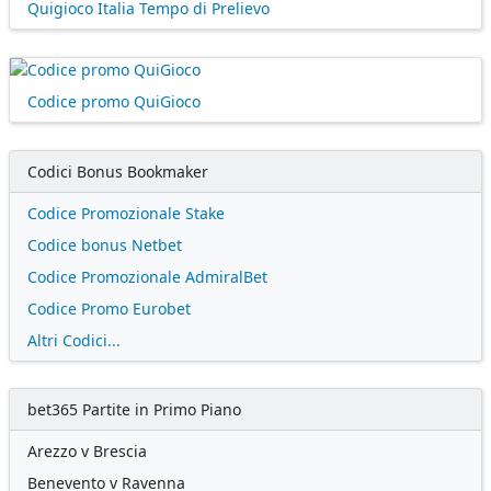
Quigioco Italia Tempo di Prelievo
Codice promo QuiGioco
Codici Bonus Bookmaker
Codice Promozionale Stake
Codice bonus Netbet
Codice Promozionale AdmiralBet
Codice Promo Eurobet
Altri Codici...
bet365 Partite in Primo Piano
Arezzo v Brescia
Benevento v Ravenna