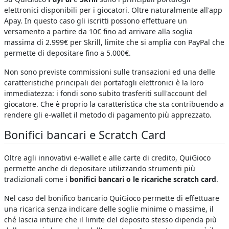
elettronici disponibili per i giocatori. Oltre naturalmente all'app
Apay. In questo caso gli iscritti possono effettuare un
versamento a partire da 10€ fino ad arrivare alla soglia
massima di 2.999€ per Skrill, limite che si amplia con PayPal che
permette di depositare fino a 5.000€.
Non sono previste commissioni sulle transazioni ed una delle
caratteristiche principali dei portafogli elettronici è la loro
immediatezza: i fondi sono subito trasferiti sull'account del
giocatore. Che è proprio la caratteristica che sta contribuendo a
rendere gli e-wallet il metodo di pagamento più apprezzato.
Bonifici bancari e Scratch Card
Oltre agli innovativi e-wallet e alle carte di credito, QuiGioco
permette anche di depositare utilizzando strumenti più
tradizionali come i
bonifici bancari o le ricariche scratch card
.
Nel caso del bonifico bancario QuiGioco permette di effettuare
una ricarica senza indicare delle soglie minime o massime, il
ché lascia intuire che il limite del deposito stesso dipenda più