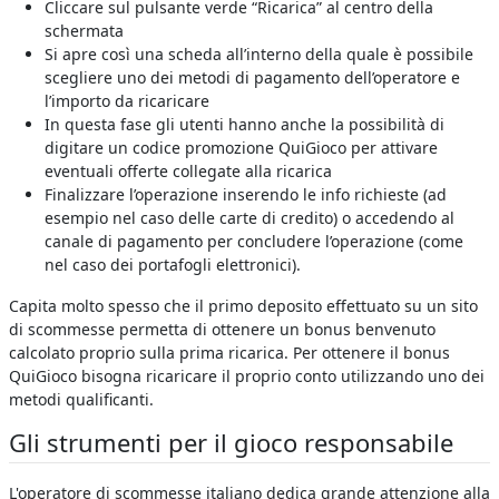
Cliccare sul pulsante verde “Ricarica” al centro della
schermata
Si apre così una scheda all’interno della quale è possibile
scegliere uno dei metodi di pagamento dell’operatore e
l’importo da ricaricare
In questa fase gli utenti hanno anche la possibilità di
digitare un codice promozione QuiGioco per attivare
eventuali offerte collegate alla ricarica
Finalizzare l’operazione inserendo le info richieste (ad
esempio nel caso delle carte di credito) o accedendo al
canale di pagamento per concludere l’operazione (come
nel caso dei portafogli elettronici).
Capita molto spesso che il primo deposito effettuato su un sito
di scommesse permetta di ottenere un bonus benvenuto
calcolato proprio sulla prima ricarica. Per ottenere il bonus
QuiGioco bisogna ricaricare il proprio conto utilizzando uno dei
metodi qualificanti.
Gli strumenti per il gioco responsabile
L'operatore di scommesse italiano dedica grande attenzione alla