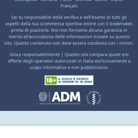
Français
Sei tu responsabile della verifica e dell'esame di tutti gli
aspetti della tua scommessa sportiva online con il bookmaker,
prima di piazzarla. Noi non forniamo alcuna garanzia in
merito all'accuratezza delle informazioni trovate su questo
sito. Questo contenuto non deve essere condiviso con i minori.
Gioca responsabilmente | Questo sito compara quote e/o
offerte degli operatori autorizzati in Italia esclusivamente a
scopo informativo e non pubblicitario.