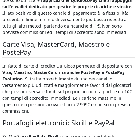
possono utilizzare l'
applicazione QuiGiocoPay che si appoggia
sull'e-wallet dedicato per gestire le proprie ricariche e vincite.
Il lato positivo di questo canale di pagamento è la flessibilità:
presenta il limite minimo di versamento più basso rispetto a
tutti gli altri metodi partendo da ricariche di 1€. Non sono
previste commissioni ed i tempi di accredito sono immediati.
Carte Visa, MasterCard, Maestro e
PostePay
In fatto di carte di credito QuiGioco permette di depositare con
Visa, Maestro, MasterCard ma anche PostePay e PostePay
Evolution
. Si tratta probabilmente di uno dei canali di
versamento più utilizzati e maggiormente favoriti dai giocatori
che possono versare fondi sul proprio account a partire da 10€
con tempi di accredito immediati. Le ricariche massime in
questo caso possono arrivare fino a 2.999€ e non sono previste
commissioni.
Portafogli elettronici: Skrill e PayPal
Su QuiGioco
PayPal
e
Skrill
sono i principali portafogli