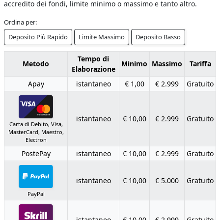
accredito dei fondi, limite minimo o massimo e tanto altro.
Ordina per:
Deposito Più Rapido
Limite Massimo
Deposito Basso
Tempo di
Metodo
Minimo
Massimo
Tariffa
Elaborazione
Apay
istantaneo
€ 1,00
€ 2.999
Gratuito
istantaneo
€ 10,00
€ 2.999
Gratuito
Carta di Debito, Visa,
MasterCard, Maestro,
Electron
PostePay
istantaneo
€ 10,00
€ 2.999
Gratuito
istantaneo
€ 10,00
€ 5.000
Gratuito
PayPal
istantaneo
€ 10,00
€ 2.999
Gratuito