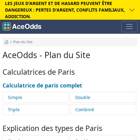
LES JEUX D'ARGENT ET DE HASARD PEUVENT ÊTRE
DANGEREUX : PERTES D'ARGENT, CONFLITS FAMILIAUX,
18 ans et plus
Les mises et les conditions générales s’appliquent
Jouez de manière responsable
Contenu commercial
ADDICTION.
Divulgation des Annonces
Plan du Site
AceOdds - Plan du Site
Calculatrices de Paris
Calculatrice de paris complet
Simple
Double
Triple
Combiné
Explication des types de Paris