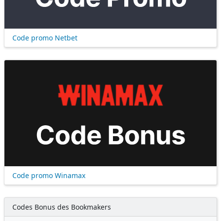
Code promo Netbet
Code promo Winamax
Codes Bonus des Bookmakers