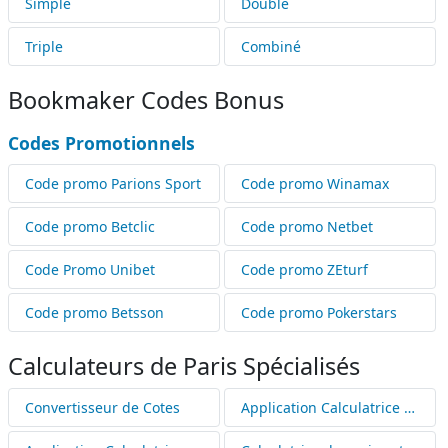
Simple
Double
Triple
Combiné
Bookmaker Codes Bonus
Codes Promotionnels
Code promo Parions Sport
Code promo Winamax
Code promo Betclic
Code promo Netbet
Code Promo Unibet
Code promo ZEturf
Code promo Betsson
Code promo Pokerstars
Calculateurs de Paris Spécialisés
Convertisseur de Cotes
Application Calculatrice de Paris iOS