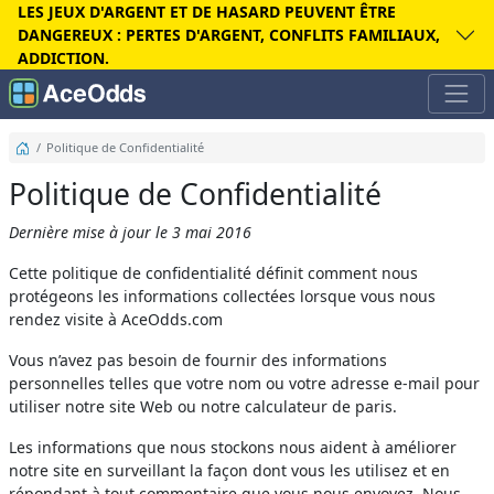
LES JEUX D'ARGENT ET DE HASARD PEUVENT ÊTRE
DANGEREUX : PERTES D'ARGENT, CONFLITS FAMILIAUX,
18 ans et plus
Les mises et les conditions générales s’appliquent
Jouez de manière responsable
Contenu commercial
ADDICTION.
Divulgation des Annonces
Politique de Confidentialité
Politique de Confidentialité
Dernière mise à jour le 3 mai 2016
Cette politique de confidentialité définit comment nous
protégeons les informations collectées lorsque vous nous
rendez visite à AceOdds.com
Vous n’avez pas besoin de fournir des informations
personnelles telles que votre nom ou votre adresse e-mail pour
utiliser notre site Web ou notre calculateur de paris.
Les informations que nous stockons nous aident à améliorer
notre site en surveillant la façon dont vous les utilisez et en
répondant à tout commentaire que vous nous envoyez. Nous