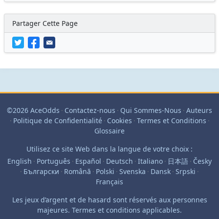
Partager Cette Page
©2026 AceOdds
·
Contactez-nous
·
Qui Sommes-Nous
·
Auteurs
·
Politique de Confidentialité
·
Cookies
·
Termes et Conditions
·
Glossaire
Utilisez ce site Web dans la langue de votre choix :
English
·
Português
·
Español
·
Deutsch
·
Italiano
·
日本語
·
Česky
·
Български
·
Română
·
Polski
·
Svenska
·
Dansk
·
Srpski
·
Français
Les jeux d’argent et de hasard sont réservés aux personnes
majeures. Termes et conditions applicables.