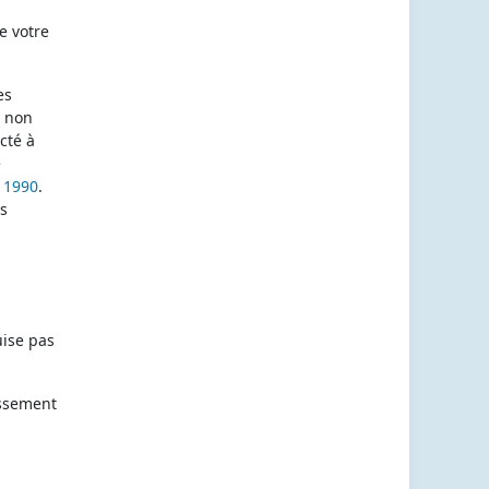
e votre
es
s non
cté à
e
 1990
.
es
uise pas
ossement