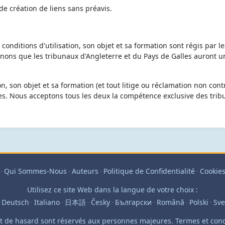
 de création de liens sans préavis.
onditions d'utilisation, son objet et sa formation sont régis par le
enons que les tribunaux d'Angleterre et du Pays de Galles auront u
on, son objet et sa formation (et tout litige ou réclamation non cont
lles. Nous acceptons tous les deux la compétence exclusive des tri
·
Qui Sommes-Nous
·
Auteurs
·
Politique de Confidentialité
·
Cookie
Utilisez ce site Web dans la langue de votre choix :
Deutsch
·
Italiano
·
日本語
·
Česky
·
Български
·
Română
·
Polski
·
Sv
et de hasard sont réservés aux personnes majeures. Termes et cond