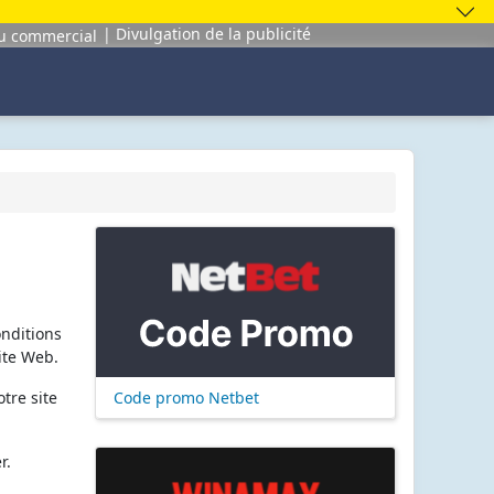
Divulgation de la publicité
u commercial
onditions
ite Web.
Code promo Netbet
tre site
r.