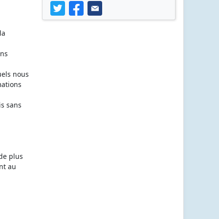
n
la
ons
uels nous
mations
is sans
 de plus
nt au