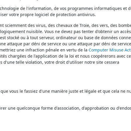
echnologie de l'information, de vos programmes informatiques et d
iser votre propre logiciel de protection antivirus.
ant sciemment des virus, des chevaux de Troie, des vers, des bomb
ologiquement nuisible. Vous ne devez pas tenter d'obtenir un accè
te est stocké ou à tout serveur, ordinateur ou base de données conne
 une attaque par déni de service ou une attaque par déni de servic
mettriez une infraction pénale en vertu de la
Computer Misuse Act
ités chargées de l'application de la loi et nous coopérerons avec c
 d'une telle violation, votre droit d'utiliser notre site cessera
 que vous le fassiez d'une manière juste et légale et que cela ne n
gérer une quelconque forme d'association, d'approbation ou d'end