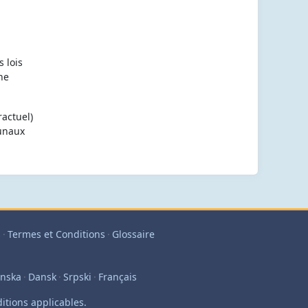
s lois
ne
ractuel)
bunaux
s
·
Termes et Conditions
·
Glossaire
enska
·
Dansk
·
Srpski
·
Français
itions applicables.