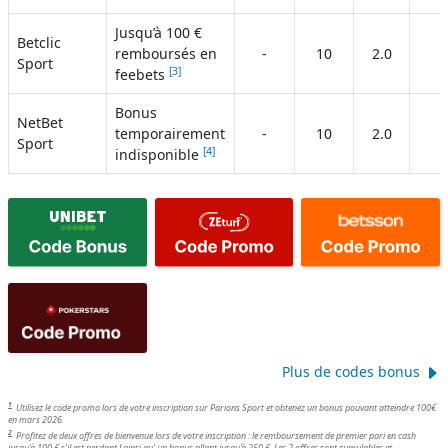
Jusqu’à 100 €
Betclic
remboursés en
-
10
2.0
Sport
[3]
feebets
Bonus
NetBet
temporairement
-
10
2.0
Sport
[4]
indisponible
Plus de codes bonus
1
Utilisez le code promo lors de votre inscription sur Parions Sport et obtenez un bonus pouvant atteindre 100€
en mars 2026.
2
Profitez de deux offres de bienvenue lors de votre inscription : le remboursement de premier pari en cash
jusqu’à 100 € s'il est perdant ! ainsi qu' un bonus allant jusqu'à 250 €. Les 2 offres sont cumulables et