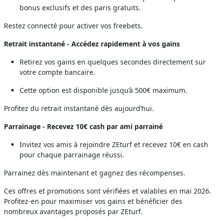
bonus exclusifs et des paris gratuits.
Restez connecté pour activer vos freebets.
Retrait instantané - Accédez rapidement à vos gains
Retirez vos gains en quelques secondes directement sur
votre compte bancaire.
Cette option est disponible jusqu’à 500€ maximum.
Profitez du retrait instantané dès aujourd’hui.
Parrainage - Recevez 10€ cash par ami parrainé
Invitez vos amis à rejoindre ZEturf et recevez 10€ en cash
pour chaque parrainage réussi.
Parrainez dès maintenant et gagnez des récompenses.
Ces offres et promotions sont vérifiées et valables en mai 2026.
Profitez-en pour maximiser vos gains et bénéficier des
nombreux avantages proposés par ZEturf.