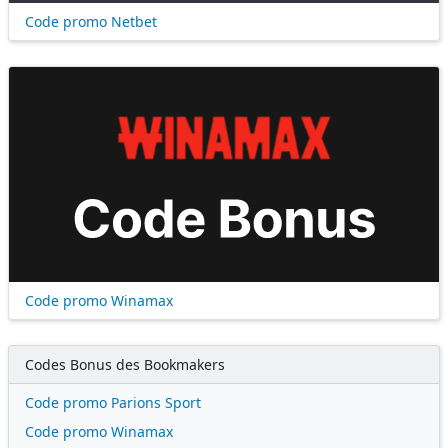
Code promo Netbet
Code promo Winamax
Codes Bonus des Bookmakers
Code promo Parions Sport
Code promo Winamax