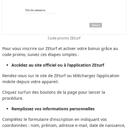
Code promo ZEturf
Pour vous inscrire sur ZEturf et activer votre bonus grâce au
code promo, suivez ces étapes simples :
Accédez au site officiel ou à l’application ZEturf
Rendez-vous sur le site de ZEturf ou téléchargez l’application
mobile depuis votre appareil.
Cliquez surl’un des boutons de la page pour lancer la
procédure.
Remplissez vos informations personnelles
Complétez le formulaire d’inscription en indiquant vos
coordonnées : nom, prénom, adresse e-mail, date de naissance,