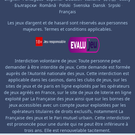
·
Български
·
Română
·
Polski
·
Svenska
·
Dansk
·
Srpski
·
Français
Les jeux d’argent et de hasard sont réservés aux personnes
majeures. Termes et conditions applicables.
Interdiction volontaire de jeux: Toute personne peut
demander à être interdite de jeux. Cette demande est formée
auprès de l'Autorité nationale des jeux. Cette interdiction est
applicable dans les casinos, dans les clubs de jeux, sur les
sites de jeux et de paris en ligne exploités par les opérateurs
de jeux agréés en France, sur le site de jeux de loterie en ligne
exploité par La Française des jeux ainsi que sur les bornes de
jeux accessibles avec un compte joueur exploitées par les
opérateurs titulaires de droits exclusifs, notamment La
Française des jeux et le Pari mutuel urbain. Cette interdiction
est prononcée pour une durée qui ne peut être inférieure à
trois ans. Elle est renouvelable tacitement.