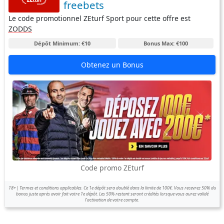
freebets
Le code promotionnel ZEturf Sport pour cette offre est
ZODDS
Dépôt Minimum: €10
Bonus Max: €100
Obtenez un Bonus
Code promo ZEturf
18+| Termes et conditions applicables. Ce 1e dépôt sera doublé dans la limite de 100€. Vous recevrez 50% du
bonus juste après avoir fait votre 1e dépôt. Les 50% restant seront crédités lorsque vous aurez validé
l'activation de votre compte.