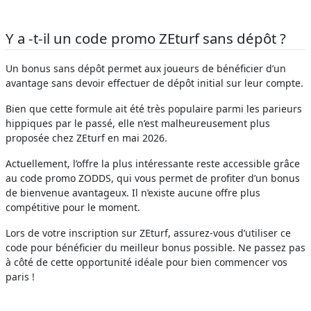
Y a -t-il un code promo ZEturf sans dépôt ?
Un bonus sans dépôt permet aux joueurs de bénéficier d’un
avantage sans devoir effectuer de dépôt initial sur leur compte.
Bien que cette formule ait été très populaire parmi les parieurs
hippiques par le passé, elle n’est malheureusement plus
proposée chez ZEturf en mai 2026.
Actuellement, l’offre la plus intéressante reste accessible grâce
au code promo ZODDS, qui vous permet de profiter d’un bonus
de bienvenue avantageux. Il n’existe aucune offre plus
compétitive pour le moment.
Lors de votre inscription sur ZEturf, assurez-vous d’utiliser ce
code pour bénéficier du meilleur bonus possible. Ne passez pas
à côté de cette opportunité idéale pour bien commencer vos
paris !