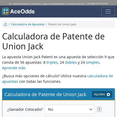
Divulgación de Anuncios
18+ | Aplican Términos y Condiciones | Juega con responsabilidad | Contenido comercial
Calculadora de Apuestas
Patent de Union Jack
Calculadora de Patente de
Union Jack
La apuesta Union Jack Patent es una apuesta de selección 9 que
consta de 56 apuestas: 8
triples
, 24
dobles
y 24
simples
.
Aprende más
¿Busca más opciones de cálculo? Utilice nuestra
calculadora de
apuestas
con todas las funciones.
Calculadora de Patente de Union Jack
Ajustes
¿Ganador Colocado?
?