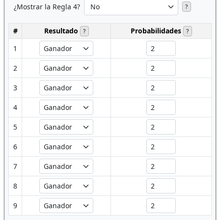
¿Mostrar la Regla 4?
?
#
Resultado
Probabilidades
?
?
1
2
3
4
5
6
7
8
9