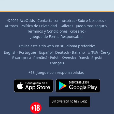
©2026 AceOdds
·
Contacta con nosotras
·
Sobre Nosotros
·
Autores
·
Política de Privacidad
·
Galletas
·
Juego más seguro
·
Términos y Condiciones
·
Glosario
·
Juegue de Forma Responsable.
Utilice este sitio web en su idioma preferido:
English
·
Português
·
Español
·
Deutsch
·
Italiano
·
日本語
·
Česky
·
Български
·
Română
·
Polski
·
Svenska
·
Dansk
·
Srpski
·
Français
+18. Juegue con responsabilidad.