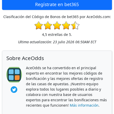
Regístrate en bet365
Clasificación del Código de Bonos de bet365 por AceOdds.com:
4,5 estrellas de 5.
Ultima actualización:
23 julio 2026 06:50AM ECT
Sobre AceOdds
AceOdds se ha convertido en el principal
experto en encontrar los mejores códigos de
bonificación y las mejores ofertas de registro
de las casas de apuestas. ¡Nuestro equipo
explora todos los lugares posibles a diario y
colabora con nuestra base de usuarios
expertos para encontrar las bonificaciones más
recientes que funcionen!
Más información
.