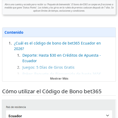
Abra una cuenta y acceda para recibir su 'Paquete de bienvenida'. El bono de €365 se canjea en fracciones a
medida que gane 'Status Points'. Los tickets y los giros en la ruleta de premios caducan después de 7 días. Se
aplican límites de tiempo, exclusiones y condiciones.
Contenido
¿Cuál es el código de bono de bet365 Ecuador en
2026?
Deporte: Hasta $30 en Créditos de Apuesta -
Ecuador
Juegos: 5 Días de Giros Gratis
Poker: Paquete de Bienvenida de hasta 365€
Mostrar Más
Cómo utilizar el Código de Bono bet365
bet365 Ofertas
Cómo utilizar el Código de Bono bet365
Opciones de Retiro
Métodos de Depósito
bet365 Ecuador Oferta para nuevos usuarios
Próximos Eventos Deportivos