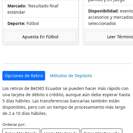
Mercado:
'Resultado final'
Disponibilidad:
evento
estándar
accesorios y mercados
Deporte:
Fútbol
seleccionados
Apuesta En Fútbol
Leer Términ
Opciones de Retiro
Métodos de Depósito
Los retiros de Bet365 Ecuador se pueden hacer más rápido con
una tarjeta de débito o crédito, aunque aún debe esperar hasta
5 días hábiles. Las transferencias bancarias también están
disponibles, pero con un tiempo de procesamiento más largo
de 2 a 10 días hábiles.
Ordenar por: