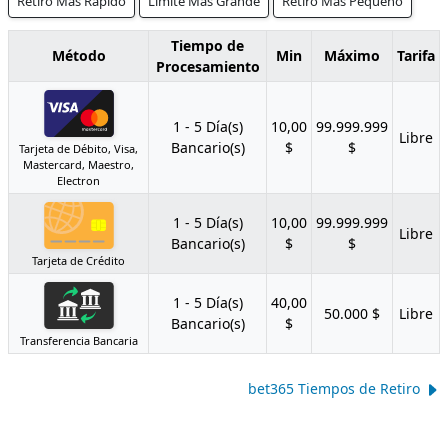
Retiro Más Rápido
Límite Más Grande
Retiro Más Pequeño
Tiempo de
Método
Min
Máximo
Tarifa
Procesamiento
1 - 5 Día(s)
10,00
99.999.999
Libre
Bancario(s)
$
$
Tarjeta de Débito, Visa,
Mastercard, Maestro,
Electron
1 - 5 Día(s)
10,00
99.999.999
Libre
Bancario(s)
$
$
Tarjeta de Crédito
1 - 5 Día(s)
40,00
50.000 $
Libre
Bancario(s)
$
Transferencia Bancaria
bet365 Tiempos de Retiro