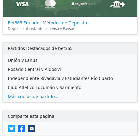
Bet365 Equador Métodos de Depósito
Deposite al instante con Visa y Paysafe
Partidos Destacados de bet365
Unión v Lanús
Rosario Central v Aldosivi
Independiente Rivadavia v Estudiantes Río Cuarto
Club Atlético Tucumán v Sarmiento
Más cuotas de partido...
Comparte esta página