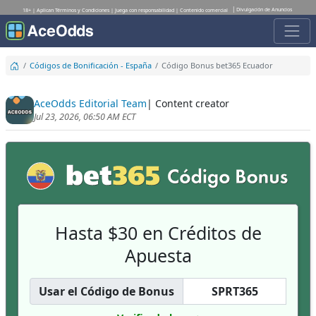
Divulgación de Anuncios
18+ | Aplican Términos y Condiciones | Juega con responsabilidad | Contenido comercial
Códigos de Bonificación - España
Código Bonus bet365 Ecuador
AceOdds Editorial Team
| Content creator
Jul 23, 2026, 06:50 AM ECT
Hasta $30 en Créditos de
Apuesta
Usar el Código de Bonus