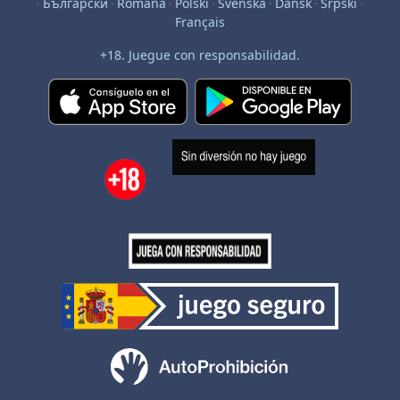
·
Български
·
Română
·
Polski
·
Svenska
·
Dansk
·
Srpski
·
Français
+18. Juegue con responsabilidad.