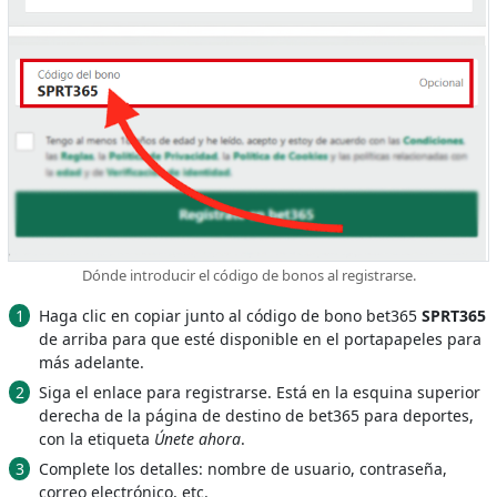
Por Qué Unirse a bet365
Características Líderes en la Industria
Amplia Selección de Mercados
¿Por Qué Las Casas de Apuestas Ofrecen Bonos?
Códigos de Bonificación Internacionales
Dónde introducir el código de bonos al registrarse.
Haga clic en copiar junto al código de bono bet365
SPRT365
de arriba para que esté disponible en el portapapeles para
más adelante.
Siga el enlace para registrarse. Está en la esquina superior
derecha de la página de destino de bet365 para deportes,
con la etiqueta
Únete ahora
.
Complete los detalles: nombre de usuario, contraseña,
correo electrónico, etc.