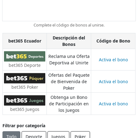
Complete el código de bonos al unirse.
Descripción del
bet365 Ecuador
Código de Bono
Bonos
Reclama una Oferta
Activa el bono
Deportiva al Unirte
bet365 Deporte
Ofertas del Paquete
de Bienvenida de
Activa el bono
bet365 Poker
Poker
Obtenga un Bono
de Participación en
Activa el bono
bet365 Juegos
los Juegos
Filtrar por categoría
Todo
Deporte
Juegos
Poker