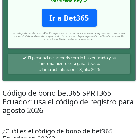
Verificado hoy ✓
Ir a Bet365
El código de bonificación SPRT365 se puede utilizar durante el proceso de registro, pero no cambia
la cantidad de la oferta de ningún modo. Ganancias excluyen importe de créditos de apuesta. Ver
condiciones, límites de tiempo y exclusiones.
El personal de
aceodds.com
lo ha verificado y su
funcionamiento está garantizado.
Ultima actualización:
23 julio 2026
Código de bono bet365 SPRT365
Ecuador: usa el código de registro para
agosto 2026
¿Cuál es el código de bono de bet365