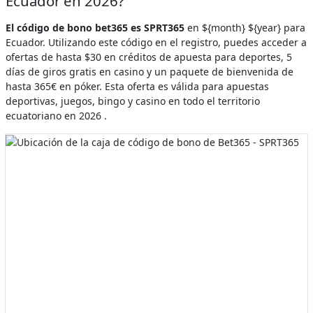
Ecuador en 2026?
El código de bono bet365 es SPRT365
en ${month} ${year} para
Ecuador. Utilizando este código en el registro, puedes acceder a
ofertas de hasta $30 en créditos de apuesta para deportes, 5
días de giros gratis en casino y un paquete de bienvenida de
hasta 365€ en póker. Esta oferta es válida para apuestas
deportivas, juegos, bingo y casino en todo el territorio
ecuatoriano en 2026 .