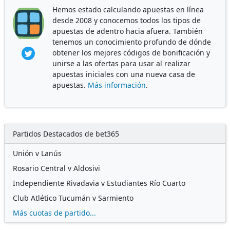
Hemos estado calculando apuestas en línea
desde 2008 y conocemos todos los tipos de
apuestas de adentro hacia afuera. También
tenemos un conocimiento profundo de dónde
obtener los mejores códigos de bonificación y
unirse a las ofertas para usar al realizar
apuestas iniciales con una nueva casa de
apuestas.
Más información
.
Partidos Destacados de bet365
Unión v Lanús
Rosario Central v Aldosivi
Independiente Rivadavia v Estudiantes Río Cuarto
Club Atlético Tucumán v Sarmiento
Más cuotas de partido...