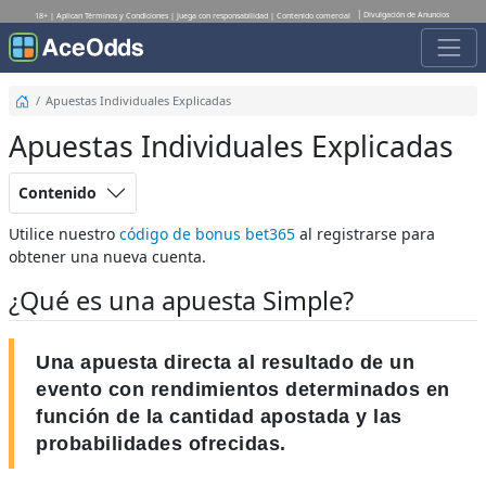
Divulgación de Anuncios
18+ | Aplican Términos y Condiciones | Juega con responsabilidad | Contenido comercial
Apuestas Individuales Explicadas
Apuestas Individuales Explicadas
Contenido
Utilice nuestro
código de bonus bet365
al registrarse para
obtener una nueva cuenta.
¿Qué es una apuesta Simple?
Una apuesta directa al resultado de un
evento con rendimientos determinados en
función de la cantidad apostada y las
probabilidades ofrecidas.