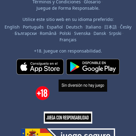
Términos y Condiciones
·
Glosario
·
Juegue de Forma Responsable.
Utilice este sitio web en su idioma preferido:
English
·
Português
·
Español
·
Deutsch
·
Italiano
·
日本語
·
Česky
·
Български
·
Română
·
Polski
·
Svenska
·
Dansk
·
Srpski
·
Français
+18. Juegue con responsabilidad.