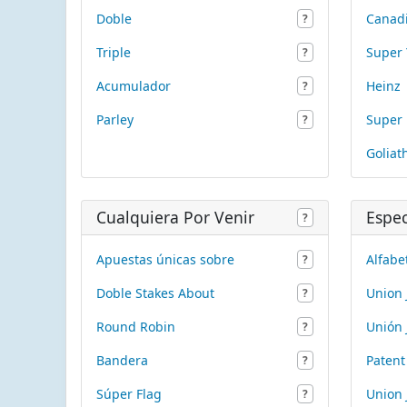
Doble
Canad
?
Triple
Super
?
Acumulador
Heinz
?
Parley
Super
?
Goliat
Cualquiera Por Venir
Espec
?
Apuestas únicas sobre
Alfabe
?
Doble Stakes About
Union 
?
Round Robin
Unión 
?
Bandera
Patent
?
Súper Flag
Union 
?