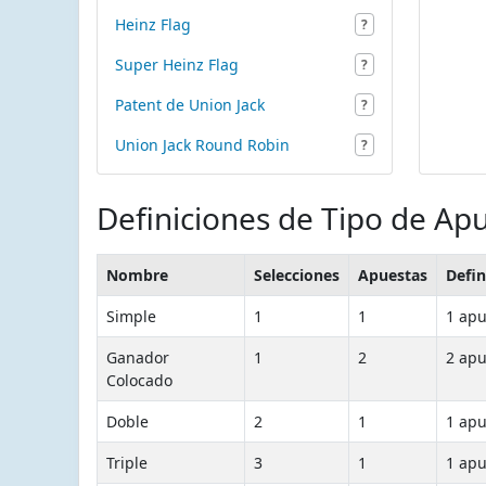
Heinz Flag
?
Super Heinz Flag
?
Patent de Union Jack
?
Union Jack Round Robin
?
Definiciones de Tipo de Ap
Nombre
Selecciones
Apuestas
Defin
Simple
1
1
1 apu
Ganador
1
2
2 apu
Colocado
Doble
2
1
1 apu
Triple
3
1
1 apu