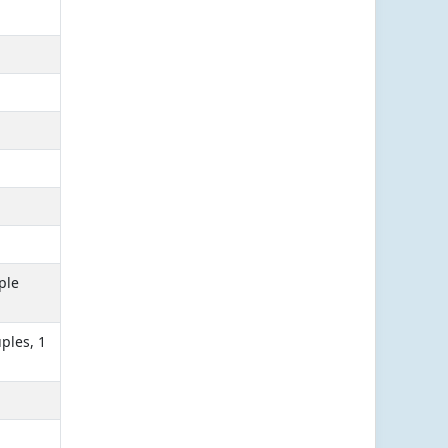
ple
ples, 1