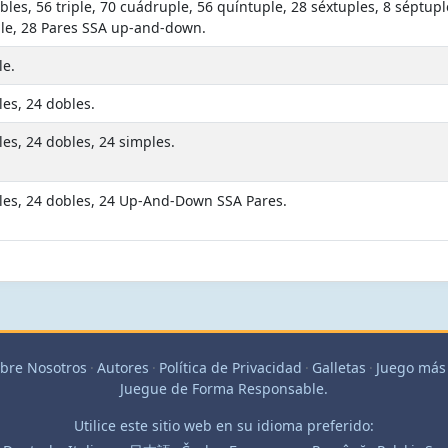
bles, 56 triple, 70 cuádruple, 56 quíntuple, 28 séxtuples, 8 séptupl
le, 28 Pares SSA up-and-down.
le.
ples, 24 dobles.
ples, 24 dobles, 24 simples.
ples, 24 dobles, 24 Up-And-Down SSA Pares.
bre Nosotros
·
Autores
·
Política de Privacidad
·
Galletas
·
Juego más
Juegue de Forma Responsable.
Utilice este sitio web en su idioma preferido: