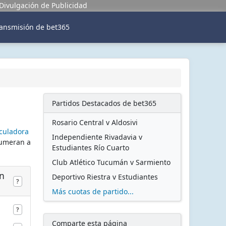
Divulgación de Publicidad
ransmisión de bet365
Partidos Destacados de bet365
Rosario Central v Aldosivi
lculadora
Independiente Rivadavia v
enumeran a
Estudiantes Río Cuarto
Club Atlético Tucumán v Sarmiento
n
Deportivo Riestra v Estudiantes
?
Más cuotas de partido...
?
Comparte esta página