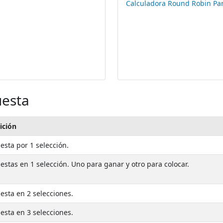
Calculadora Round Robin Par
uesta
ición
esta por 1 selección.
estas en 1 selección. Uno para ganar y otro para colocar.
esta en 2 selecciones.
esta en 3 selecciones.