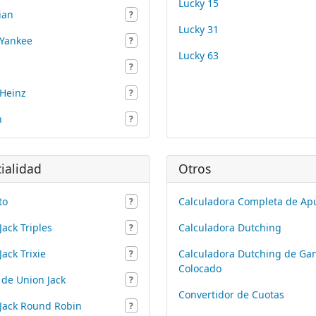
Lucky 15
ian
?
Lucky 31
 Yankee
?
Lucky 63
?
 Heinz
?
h
?
ialidad
Otros
to
Calculadora Completa de Ap
?
Jack Triples
Calculadora Dutching
?
Jack Trixie
Calculadora Dutching de Ga
?
Colocado
 de Union Jack
?
Convertidor de Cuotas
Jack Round Robin
?