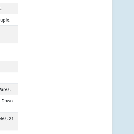
s.
tuple.
Pares.
nd-Down
les, 21