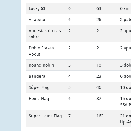
Lucky 63
6
63
6 sim
Alfabeto
6
26
2 pat
Apuestas únicas
2
2
2 apu
sobre
Doble Stakes
2
2
2 apu
About
Round Robin
3
10
3 dob
Bandera
4
23
6 dob
Súper Flag
5
46
10 do
Heinz Flag
6
87
15 do
SSA P
Super Heinz Flag
7
162
21 do
Up-A