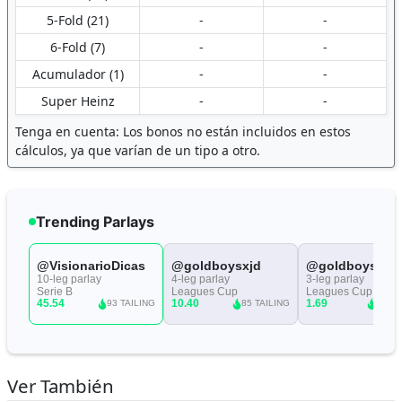
5-Fold (21)
-
-
6-Fold (7)
-
-
Acumulador (1)
-
-
Super Heinz
-
-
Tenga en cuenta: Los bonos no están incluidos en estos
cálculos, ya que varían de un tipo a otro.
Ver También