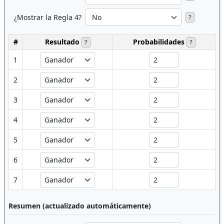
¿Mostrar la Regla 4?
?
#
Resultado
Probabilidades
?
?
1
2
3
4
5
6
7
Resumen (actualizado automáticamente)