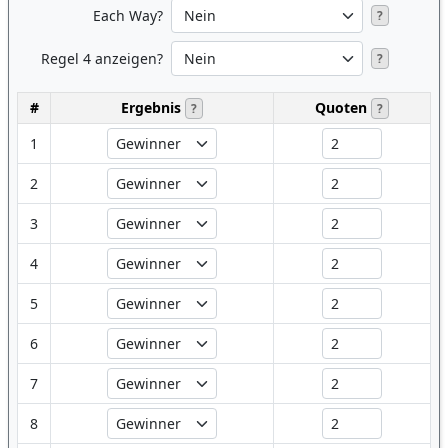
Each Way?
?
Regel 4 anzeigen?
?
#
Ergebnis
Quoten
?
?
1
2
3
4
5
6
7
8