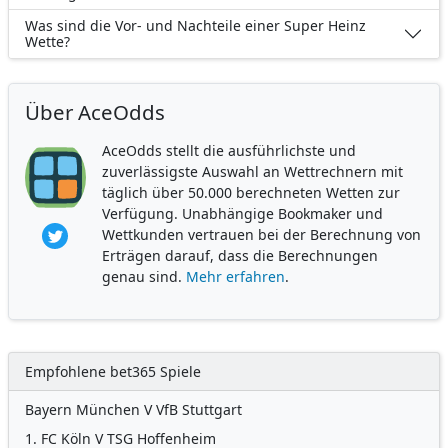
Was sind die Vor- und Nachteile einer Super Heinz
Wette?
Über AceOdds
AceOdds stellt die ausführlichste und
zuverlässigste Auswahl an Wettrechnern mit
täglich über 50.000 berechneten Wetten zur
Verfügung. Unabhängige Bookmaker und
Wettkunden vertrauen bei der Berechnung von
Erträgen darauf, dass die Berechnungen
genau sind.
Mehr erfahren
.
Empfohlene bet365 Spiele
Bayern München V VfB Stuttgart
1. FC Köln V TSG Hoffenheim