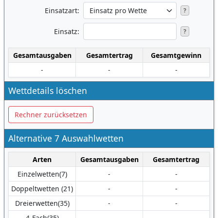
Einsatzart:
?
Einsatz:
?
Gesamtausgaben
Gesamtertrag
Gesamtgewinn
-
-
-
Wettdetails löschen
Rechner zurücksetzen
Alternative 7 Auswahlwetten
Arten
Gesamtausgaben
Gesamtertrag
Einzelwetten(7)
-
-
Doppeltwetten (21)
-
-
Dreierwetten(35)
-
-
4-Fach(35)
-
-