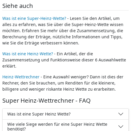
Siehe auch
Was ist eine Super-Heinz-Wette?
- Lesen Sie den Artikel, um
alles zu erfahren, was Sie über die Super-Heinz-Wette wissen
möchten. Erfahren Sie mehr über die Zusammensetzung, die
Berechnung der Erträge, nützliche Informationen und Tipps,
wie Sie die Erträge verbessern können.
Was ist eine Heinz-Wette?
- Ein Artikel, der die
Zusammensetzung und Funktionsweise dieser 6 Auswahlwette
erklärt.
Heinz-Wettrechner
- Eine Auswahl weniger? Dann ist dies der
Rechner, den Sie brauchen, um Renditen für die kleinere,
billigere und weniger riskante Heinz Wette zu erarbeiten.
Super Heinz-Wettrechner - FAQ
Was ist eine Super Heinz Wette?
Wie viele Siege werden für eine Super Heinz Wette
benötigt?