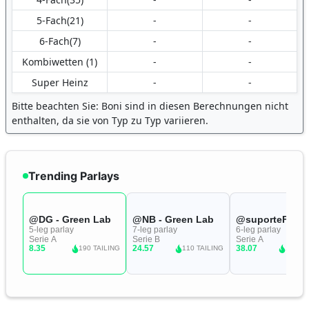
5-Fach(21)
-
-
6-Fach(7)
-
-
Kombiwetten (1)
-
-
Super Heinz
-
-
Bitte beachten Sie: Boni sind in diesen Berechnungen nicht
enthalten, da sie von Typ zu Typ variieren.